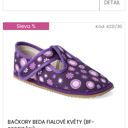
DETAIL
D
O
Sleva %
Kód:
4221/30
P
O
R
U
Č
U
J
E
M
E
BAČKORY
ANTAL
BAČKORY BEDA FIALOVÉ KVĚTY (BF-
RASCAL