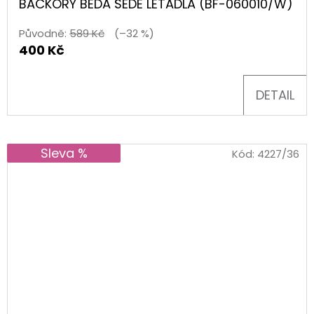
BAČKORY BEDA ŠEDÉ LETADLA (BF-060010/W)
Původně:
589 Kč
(–32 %)
400 Kč
DETAIL
Sleva %
Kód:
4227/36