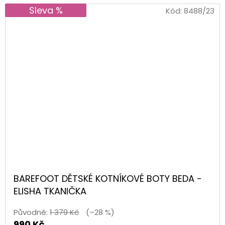
Sleva %
Kód:
8488/23
BAREFOOT DĚTSKÉ KOTNÍKOVÉ BOTY BEDA -
ELISHA TKANIČKA
Původně:
1 379 Kč
(–28 %)
990 Kč