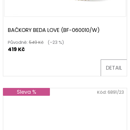
BAČKORY BEDA LOVE (BF-060010/W)
Původně:
549 Kč
(–23 %)
419 Kč
DETAIL
Sleva %
Kód:
6891/23