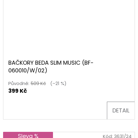
BAČKORY BEDA SLIM MUSIC (BF-
060010/W/02)
Původně:
509 Kč
(–21 %)
399 Kč
DETAIL
Sleva %
Kód:
3631/24