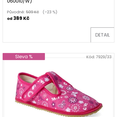
060010/W)
BASIC
PINK
Původně:
509 Kč
(–23 %)
459
389 Kč
od
Kč
DETAIL
Sleva %
Kód:
7929/33