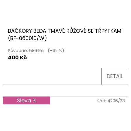
BAČKORY BEDA TMAVĚ RŮŽOVÉ SE TŘPYTKAMI
(BF-060010/W)
Původně:
589 Kč
(–32 %)
400 Kč
DETAIL
Sleva %
Kód:
4206/23