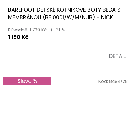
BAREFOOT DĚTSKÉ KOTNÍKOVÉ BOTY BEDA S
MEMBRÁNOU (BF 0001/W/M/NUB) - NICK
Původně:
1 729 Kč
(–31 %)
1 190 Kč
DETAIL
Sleva %
Kód:
8494/28