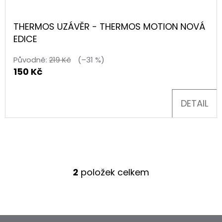
90CM
35
THERMOS UZÁVĚR - THERMOS MOTION NOVÁ
Kč
EDICE
Původně:
219 Kč
(–31 %)
150 Kč
DETAIL
2
položek celkem
O
V
L
Á