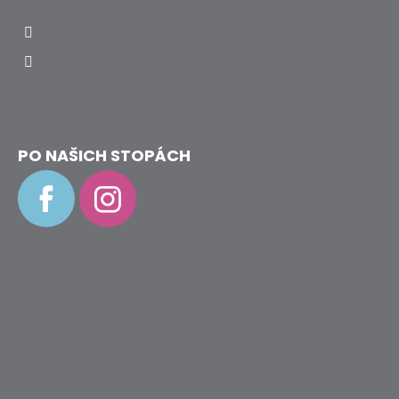
info
@
hravenozky.cz
+420 773 868 932
PO NAŠICH STOPÁCH