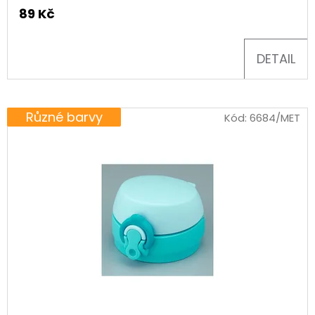
89 Kč
D
O
DETAIL
P
O
R
Různé barvy
Kód:
6684/MET
U
Č
U
J
E
M
E
BAVLNĚNÉ
TKANIČKY
PLOCHÉ