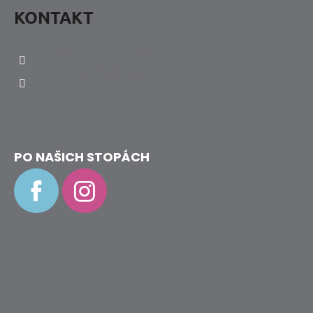
KONTAKT
info
@
hravenozky.cz
+420 773 868 932
PO NAŠICH STOPÁCH