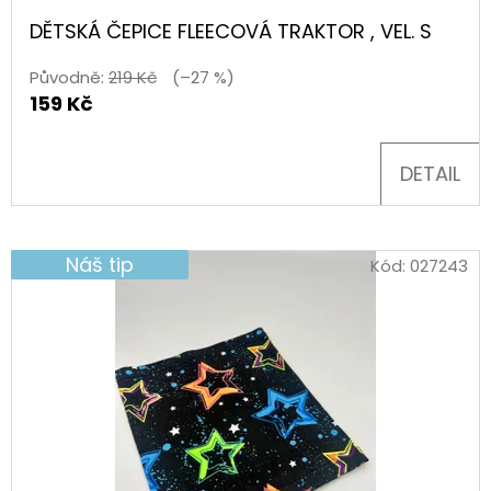
60
Kč
DĚTSKÁ ČEPICE FLEECOVÁ TRAKTOR , VEL. S
Původně:
219 Kč
(–27 %)
159 Kč
DETAIL
Náš tip
Kód:
027243