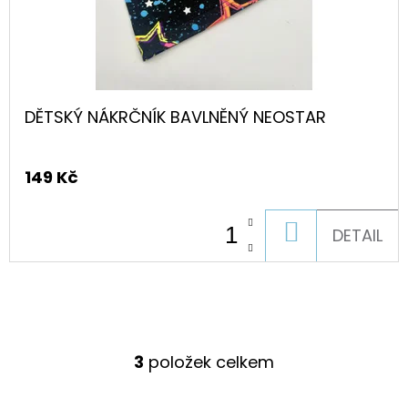
DĚTSKÝ NÁKRČNÍK BAVLNĚNÝ NEOSTAR
149 Kč
DO
DETAIL
KOŠÍKU
3
položek celkem
O
V