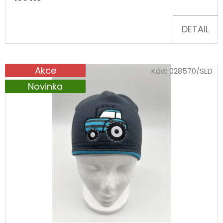
D
DETAIL
O
P
O
Akce
Kód:
028570/SED
R
U
Novinka
Č
U
J
E
M
E
TURISTICKÝ
DENÍK