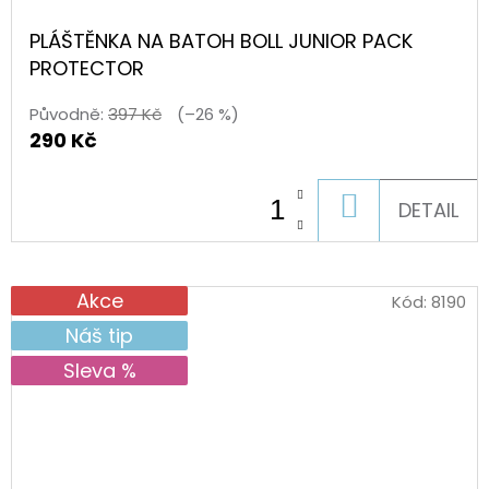
PLÁŠTĚNKA NA BATOH BOLL JUNIOR PACK
PROTECTOR
Původně:
397 Kč
(–26 %)
290 Kč
DO
DETAIL
KOŠÍKU
Akce
Kód:
8190
Náš tip
Sleva %