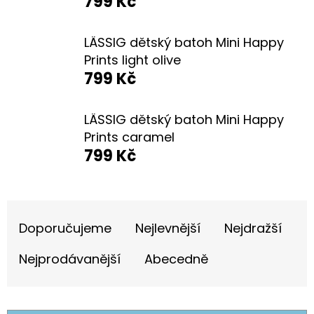
799 Kč
E
T
LÄSSIG dětský batoh Mini Happy
E
Prints light olive
N
799 Kč
A
J
LÄSSIG dětský batoh Mini Happy
Prints caramel
Í
799 Kč
T
?
Ř
Doporučujeme
Nejlevnější
Nejdražší
A
Z
Nejprodávanější
Abecedně
HLEDAT
E
N