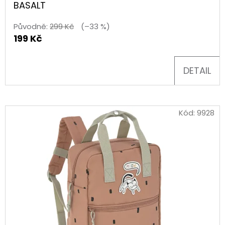
-
T
BASALT
ALBUM
FOTONÁLEPEK
Ů
Původně:
299 Kč
(–33 %)
60
199 Kč
Kč
DETAIL
Kód:
9928