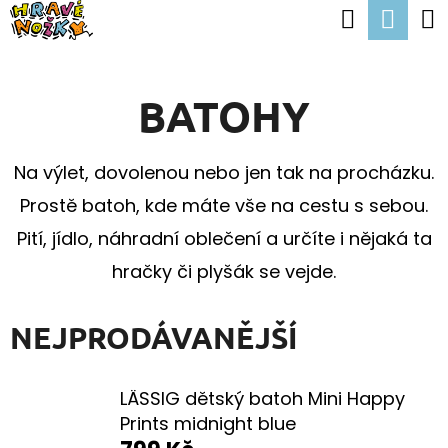
K
Hledat
Nák
Přejít
O
Zpět
Zpět
na
koší
Š
obsah
BATOHY
Í
C
K
O
Na výlet, dovolenou nebo jen tak na procházku.
P
Prostě batoh, kde máte vše na cestu s sebou.
O
Pití, jídlo, náhradní oblečení a určíte i nějaká ta
T
hračky či plyšák se vejde.
Ř
E
NEJPRODÁVANĚJŠÍ
B
U
LÄSSIG dětský batoh Mini Happy
J
Prints midnight blue