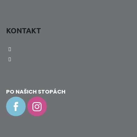
I
S
U
KONTAKT
info
@
hravenozky.cz
+420 773 868 932
PO NAŠICH STOPÁCH