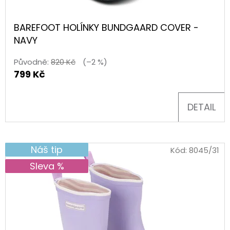
-
ALBUM
FOTONÁLEPEK
BAREFOOT HOLÍNKY BUNDGAARD COVER -
60
NAVY
Kč
Původně:
820 Kč
(–2 %)
799 Kč
DETAIL
Náš tip
Kód:
8045/31
Sleva %