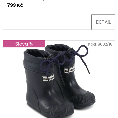
799 Kč
D
O
DETAIL
P
O
R
Sleva %
Kód:
8602/18
U
Č
U
J
E
M
E
TURISTICKÝ
DENÍK
MALÝ