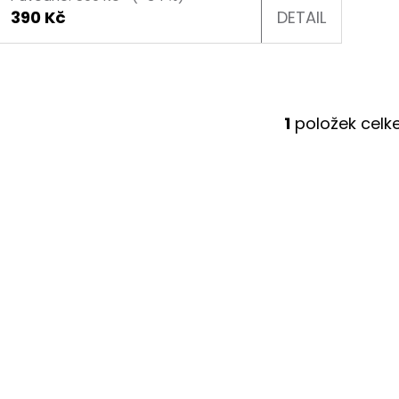
Ů
390 Kč
DETAIL
1
položek cel
O
V
L
Á
D
A
C
Í
P
R
V
K