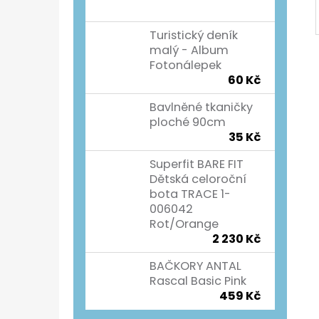
Turistický deník
malý - Album
Fotonálepek
60 Kč
Bavlněné tkaničky
ploché 90cm
35 Kč
Superfit BARE FIT
Dětská celoroční
bota TRACE 1-
006042
Rot/Orange
2 230 Kč
BAČKORY ANTAL
Rascal Basic Pink
459 Kč