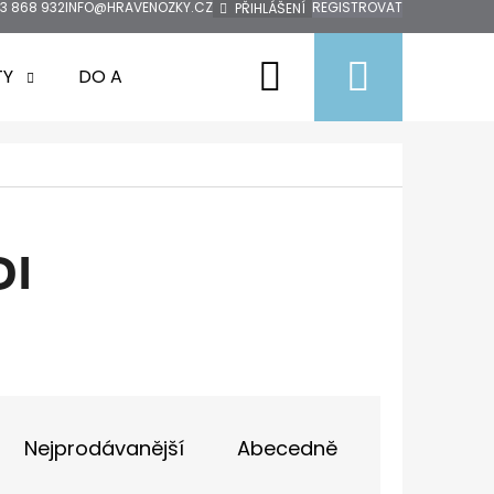
3 868 932
INFO@HRAVENOZKY.CZ
REGISTROVAT
PŘIHLÁŠENÍ
Hledat
Nákup
TY
DO AUTA
DOPRODEJ
ZNAČKY
košík
DI
Nejprodávanější
Abecedně