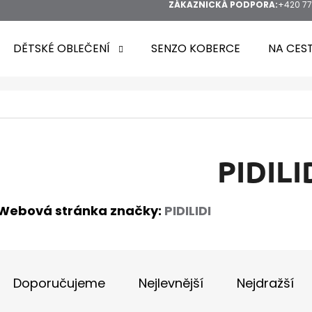
ZÁKAZNICKÁ PODPORA:
+420 77
DĚTSKÉ OBLEČENÍ
SENZO KOBERCE
NA CES
HLEDAT
PIDILI
Webová stránka značky:
PIDILIDI
DOPORUČUJEME
Ř
A
Doporučujeme
Nejlevnější
Nejdražší
Z