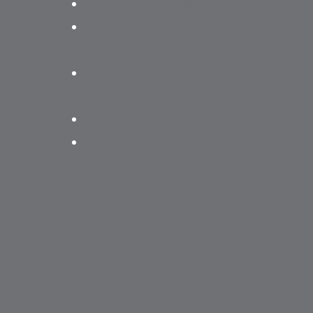
Doprava a platba
Vaše hodnocení
obchodu
Vrácení, výměna a
reklamace
Obchodní podmínky
Jak určit velikost botky