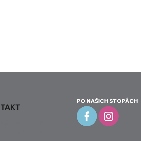
k.
k.
PO NAŠICH STOPÁCH
TAKT
fo
@
hravenozky.cz
20 773 868 932