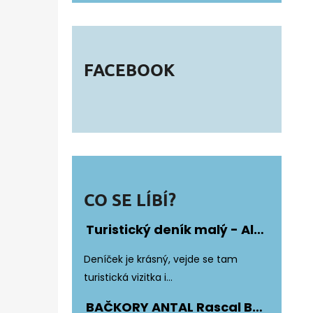
FACEBOOK
CO SE LÍBÍ?
Turistický deník malý - Album Fotonálepek
Hodnocení produktu je 5 z 5 hvězdiče
Deníček je krásný, vejde se tam
turistická vizitka i...
BAČKORY ANTAL Rascal Basic Black