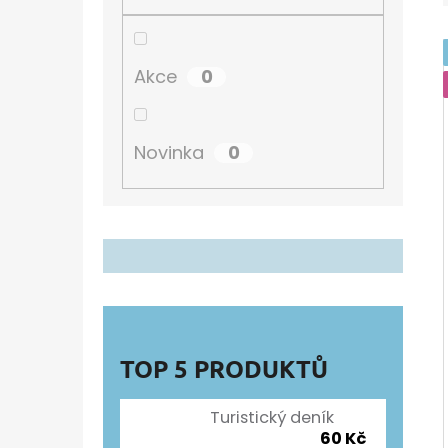
Í
P
TURISTICKÝ DENÍK
A
60 Kč
0
Akce
N
E
0
Novinka
L
TOP 5 PRODUKTŮ
Turistický deník
60 Kč