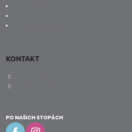
Vrácení, výměna a reklamace
V
Ý
Obchodní podmínky
P
Jak určit velikost botky
I
S
U
KONTAKT
info
@
hravenozky.cz
+420 773 868 932
PO NAŠICH STOPÁCH