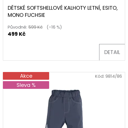
K
DĚTSKÉ SOFTSHELLOVÉ KALHOTY LETNÍ, ESITO,
D
T
MONO FUCHSIE
O
Ů
P
Původně:
599 Kč
(–16 %)
499 Kč
O
R
U
DETAIL
Č
U
J
Akce
Kód:
9814/86
E
Sleva %
M
E
BAVLNĚNÉ
TKANIČKY
PLOCHÉ