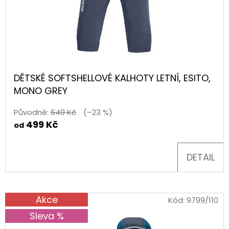
90CM
35
Kč
DĚTSKÉ SOFTSHELLOVÉ KALHOTY LETNÍ, ESITO,
MONO GREY
Původně:
649 Kč
(–23 %)
499 Kč
od
DETAIL
Akce
Kód:
9799/110
Sleva %