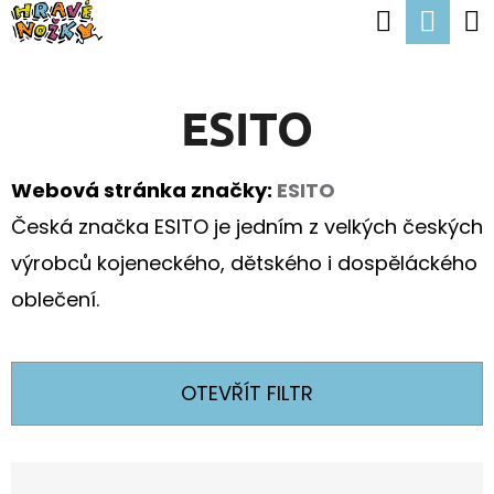
K
Hledat
Nák
Přejít
O
Zpět
Zpět
na
koší
Š
obsah
ESITO
Í
C
K
O
Webová stránka značky:
ESITO
P
Česká značka ESITO je jedním z velkých českých
O
výrobců kojeneckého, dětského i dospěláckého
T
oblečení.
Ř
E
B
OTEVŘÍT FILTR
U
J
Ř