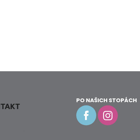
k.
k.
PO NAŠICH STOPÁCH
TAKT
fo
@
hravenozky.cz
20 773 868 932