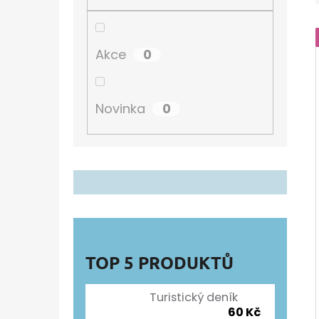
Í
P
TURISTICKÝ DENÍK
A
60 Kč
0
Akce
N
E
0
Novinka
L
TOP 5 PRODUKTŮ
Turistický deník
60 Kč