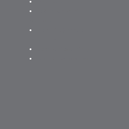
Doprava a platba
Vaše hodnocení
obchodu
Vrácení, výměna a
reklamace
Obchodní podmínky
Jak určit velikost botky