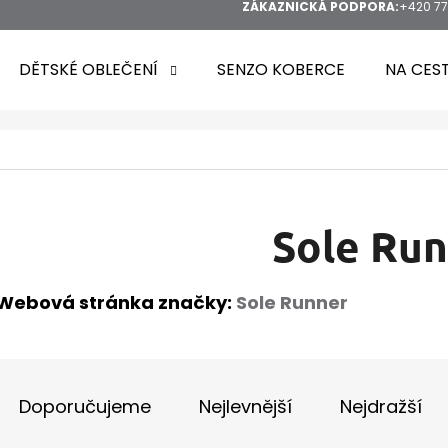
ZÁKAZNICKÁ PODPORA:
+420 77
DĚTSKÉ OBLEČENÍ
SENZO KOBERCE
NA CES
HLEDAT
Sole Ru
Webová stránka značky:
Sole Runner
DOPORUČUJEME
Ř
A
Doporučujeme
Nejlevnější
Nejdražší
Z