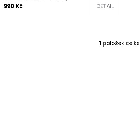
Ů
990 Kč
DETAIL
1
položek cel
O
V
L
Á
D
A
C
Í
P
R
V
K