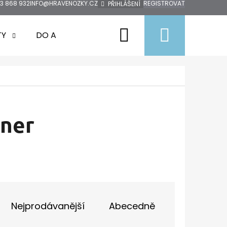
3 868 932
INFO@HRAVENOZKY.CZ
REGISTROVAT
PŘIHLÁŠENÍ
Hledat
Nákup
TY
DO AUTA
DOPRODEJ
ZNAČKY
košík
nner
Nejprodávanější
Abecedně