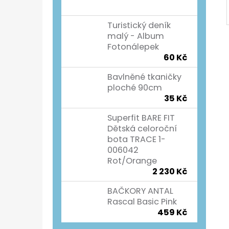
Turistický deník
malý - Album
Fotonálepek
60 Kč
Bavlněné tkaničky
ploché 90cm
35 Kč
Superfit BARE FIT
Dětská celoroční
bota TRACE 1-
006042
Rot/Orange
2 230 Kč
BAČKORY ANTAL
Rascal Basic Pink
459 Kč