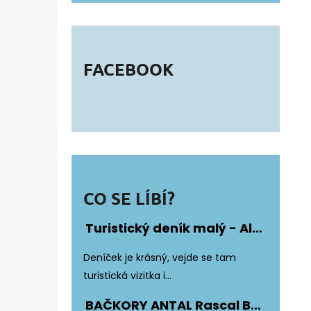
FACEBOOK
CO SE LÍBÍ?
Turistický deník malý - Album Fotonálepek
Hodnocení produktu je 5 z 5 hvězdiče
Deníček je krásný, vejde se tam
turistická vizitka i...
BAČKORY ANTAL Rascal Basic Black