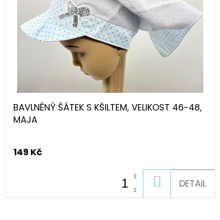
BASIC
PINK
459
Kč
BAVLNĚNÝ ŠÁTEK S KŠILTEM, VELIKOST 46-48,
MAJA
149 Kč
DO
DETAIL
KOŠÍKU