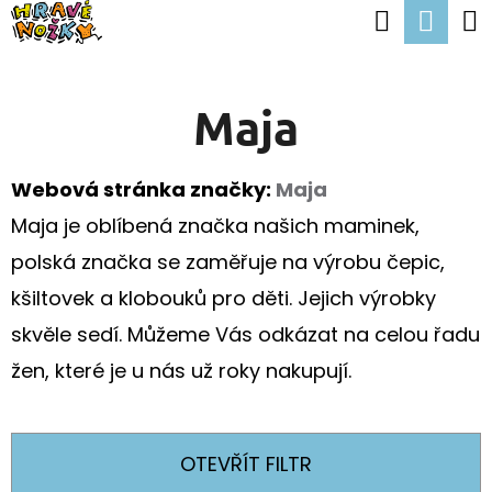
K
Hledat
Nák
Přejít
O
Zpět
Zpět
na
koší
Š
obsah
Maja
Í
C
K
O
Webová stránka značky:
Maja
P
Maja je oblíbená značka našich maminek,
O
polská značka se zaměřuje na výrobu čepic,
T
kšiltovek a klobouků pro děti. Jejich výrobky
Ř
skvěle sedí. Můžeme Vás odkázat na celou řadu
E
žen, které je u nás už roky nakupují.
B
U
J
OTEVŘÍT FILTR