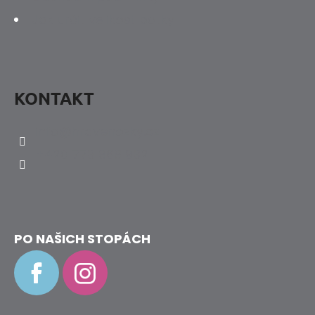
P
Jak určit velikost botky
I
S
U
KONTAKT
info
@
hravenozky.cz
+420 773 868 932
PO NAŠICH STOPÁCH