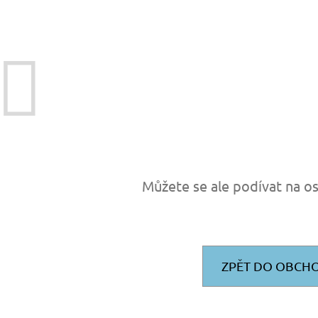
TURISTICKÝ DENÍK MALÝ - ALBUM
BAVLNĚNÉ TKAN
FOTONÁLEPEK
35 Kč
60 Kč
Můžete se ale podívat na os
ZPĚT DO OBCH