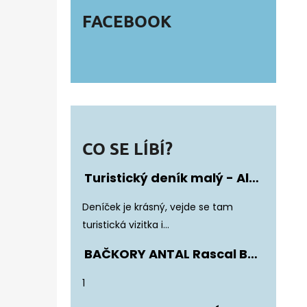
FACEBOOK
CO SE LÍBÍ?
Turistický deník malý - Album Fotonálepek
Hodnocení produktu je 5 z 5 hvězdiče
Deníček je krásný, vejde se tam
turistická vizitka i...
BAČKORY ANTAL Rascal Basic Black
Hodnocení produktu je 5 z 5 hvězdiče
1