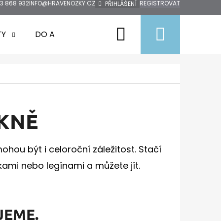
3 868 932
INFO@HRAVENOZKY.CZ
REGISTROVAT
PŘIHLÁŠENÍ
Hledat
Nákup
TY
DO AUTA
DOPRODEJ
ZNAČKY
košík
UKNĚ
ohou být i celoroční záležitost. Stačí
nkami nebo legínami a můžete jít.
JEME.