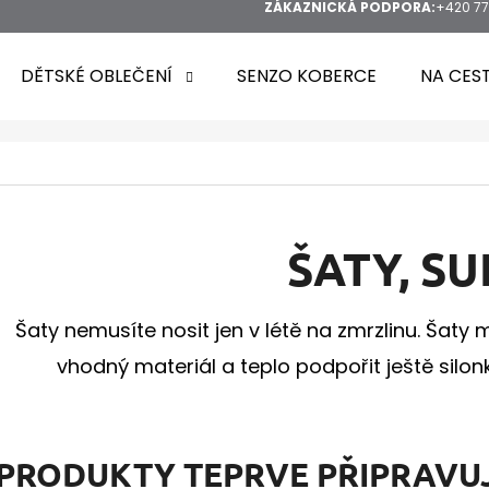
ZÁKAZNICKÁ PODPORA:
+420 77
DĚTSKÉ OBLEČENÍ
SENZO KOBERCE
NA CES
HLEDAT
ŠATY, S
Šaty nemusíte nosit jen v létě na zmrzlinu. Šaty m
DOPORUČUJEME
vhodný materiál a teplo podpořit ještě silo
PRODUKTY TEPRVE PŘIPRAVU