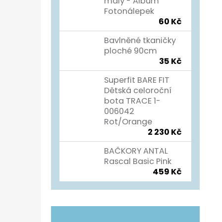
Í
malý - Album
Fotonálepek
P
TURISTICKÝ DENÍK
60 Kč
A
60 Kč
Bavlněné tkaničky
N
ploché 90cm
35 Kč
E
L
Superfit BARE FIT
Dětská celoroční
bota TRACE 1-
006042
Rot/Orange
2 230 Kč
BAČKORY ANTAL
Rascal Basic Pink
459 Kč