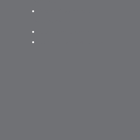
obchodu
Vrácení, výměna a
reklamace
Obchodní podmínky
Jak určit velikost botky