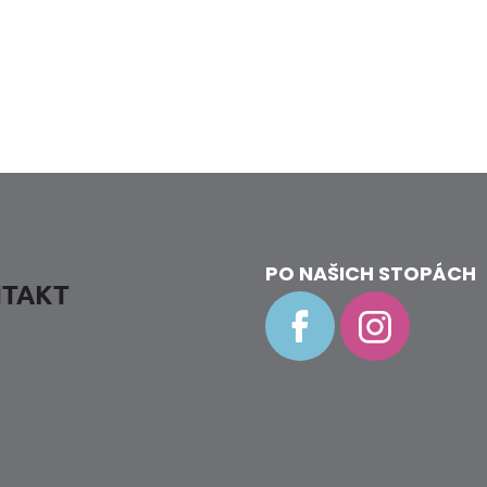
k.
PO NAŠICH STOPÁCH
TAKT
fo
@
hravenozky.cz
20 773 868 932