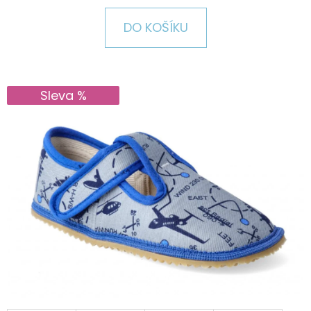
E
T
DO KOŠÍKU
E
N
A
Sleva %
J
Í
T
?
HLEDAT