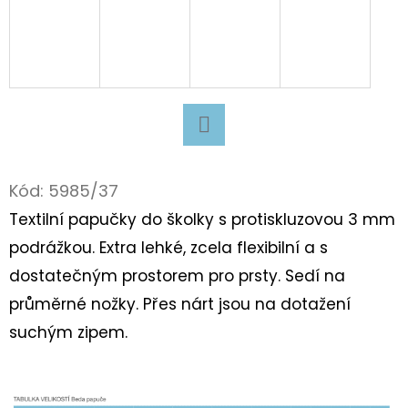
D
O
P
O
R
U
Facebook
Č
Kód:
5985/37
U
Textilní papučky do školky s protiskluzovou 3 mm
J
podrážkou. Extra lehké, zcela flexibilní a s
E
M
dostatečným prostorem pro prsty. Sedí na
E
průměrné nožky. Přes nárt jsou na dotažení
suchým zipem.
BAVLNĚNÉ
TKANIČKY
PLOCHÉ