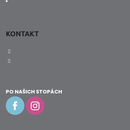
Jak určit velikost botky
KONTAKT
info
@
hravenozky.cz
+420 773 868 932
PO NAŠICH STOPÁCH