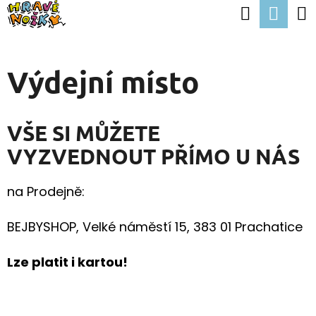
K
Hledat
Nák
Přejít
O
Zpět
Zpět
na
koší
Š
obsah
Výdejní místo
Í
C
K
O
VŠE SI MŮŽETE
P
VYZVEDNOUT PŘÍMO U NÁS
O
T
na Prodejně:
Ř
E
BEJBYSHOP, Velké náměstí 15, 383 01 Prachatice
B
Lze platit i kartou!
U
J