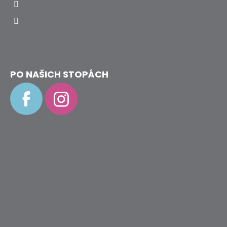
90CM
+420 773 868 932
35
Kč
PO NAŠICH STOPÁCH