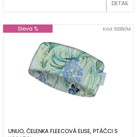
-
DETAIL
ALBUM
FOTONÁLEPEK
60
Kč
Sleva %
Kód:
9288/M
UNUO, ČELENKA FLEECOVÁ ELISE, PTÁČCI S