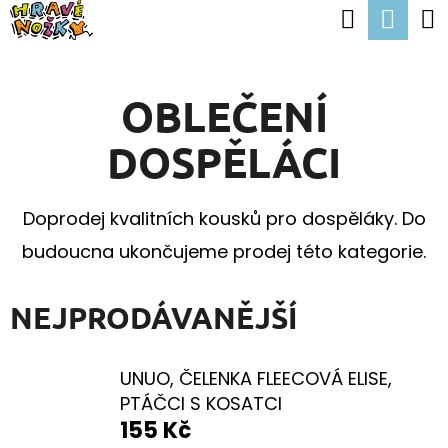
K
Hledat
Nák
Přejít
O
Zpět
Zpět
na
koší
Š
obsah
OBLEČENÍ
Í
C
K
DOSPĚLÁCI
O
P
Doprodej kvalitních kousků pro dospěláky. Do
O
budoucna ukončujeme prodej této kategorie.
T
Ř
NEJPRODÁVANĚJŠÍ
E
B
UNUO, ČELENKA FLEECOVÁ ELISE,
U
PTÁČCI S KOSATCI
J
155 Kč