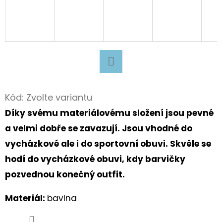
D
O
P
O
R
Facebook
U
Kód:
Zvolte variantu
Č
U
Díky svému materiálovému složení jsou pevné
J
a velmi dobře se zavazují.
Jsou vhodné do
E
vycházkové ale i do sportovní obuvi.
Skvěle se
M
hodí do vycházkové obuvi, kdy barvičky
E
pozvednou konečný outfit.
Materiál:
bavlna
TURISTICKÝ
DENÍK
MALÝ