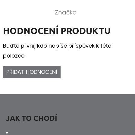
Značka
HODNOCENÍ PRODUKTU
Buďte první, kdo napíše příspěvek k této
položce.
PŘIDAT HODNOCENÍ
Z
Á
P
JAK TO CHODÍ
A
Kontakty