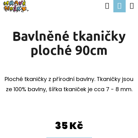
K
Hledat
Nák
Přejít
O
Zpět
Zpět
na
koší
Š
obsah
Bavlněné tkaničky
Í
C
K
ploché 90cm
O
P
O
T
Ploché tkaničky z přírodní bavlny. Tkaničky jsou
Ř
ze 100% bavlny, šířka tkaniček je cca 7 - 8 mm.
E
B
U
35 Kč
J