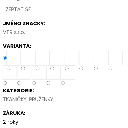
-
ALBUM
ZEPTAT SE
FOTONÁLEPEK
60
JMÉNO ZNAČKY
:
Kč
VTR s.r.o.
VARIANTA:
KATEGORIE
:
TKANIČKY, PRUŽENKY
ZÁRUKA
:
2 roky