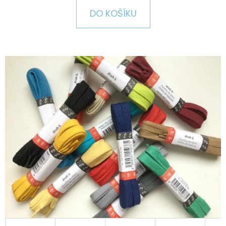
E
DO KOŠÍKU
T
E
N
A
J
Í
T
?
HLEDAT