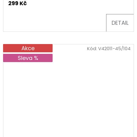
299 Kč
DETAIL
Akce
Kód:
V42011-45/104
Sleva %