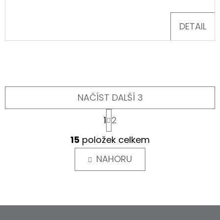
DETAIL
NAČÍST DALŠÍ 3
S
1
2
T
R
O
15
položek celkem
Á
V
N
L
NAHORU
K
O
Á
V
D
Á
A
N
Í
C
Z