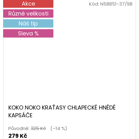
Akce
Kód:
N58851-37/98
Různé velikosti
Náš tip
Sleva %
KOKO NOKO KRAŤASY CHLAPECKÉ HNĚDÉ
KAPSÁČE
Původně:
325 Kč
(–14 %)
279 Kč