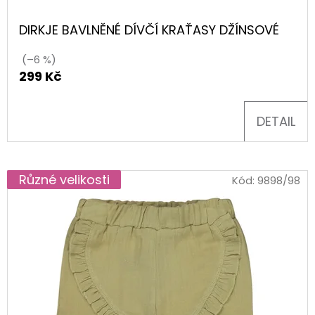
U
DĚTSKÁ
CELOROČNÍ
K
BOTA
DIRKJE BAVLNĚNÉ DÍVČÍ KRAŤASY DŽÍNSOVÉ
TRACE
T
1-
(–6 %)
006042
Ů
299 Kč
ROT/ORANGE
2
230
DETAIL
Kč
Různé velikosti
Kód:
9898/98