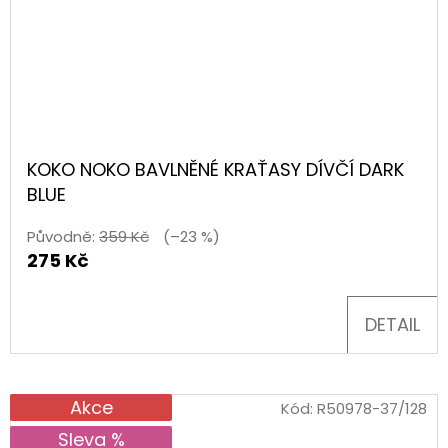
KOKO NOKO BAVLNĚNÉ KRAŤASY DÍVČÍ DARK
BLUE
Původně:
359 Kč
(–23 %)
275 Kč
DETAIL
Akce
Kód:
R50978-37/128
Sleva %