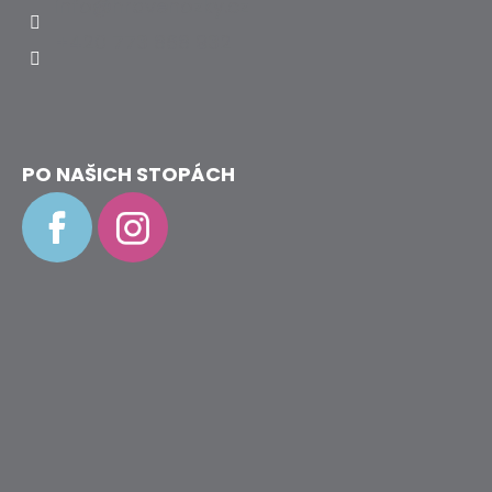
info
@
hravenozky.cz
+420 773 868 932
PO NAŠICH STOPÁCH