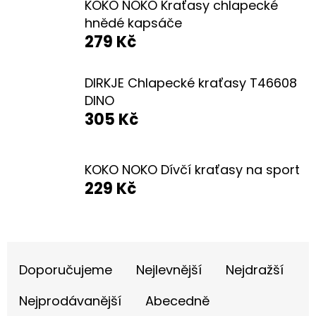
E
KOKO NOKO Kraťasy chlapecké
hnědé kapsáče
T
279 Kč
E
N
DIRKJE Chlapecké kraťasy T46608
A
DINO
305 Kč
J
Í
T
KOKO NOKO Dívčí kraťasy na sport
229 Kč
?
Ř
Doporučujeme
Nejlevnější
Nejdražší
A
HLEDAT
Z
Nejprodávanější
Abecedně