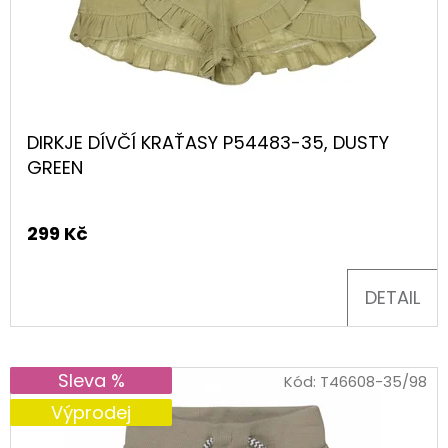
DIRKJE DÍVČÍ KRAŤASY P54483-35, DUSTY
GREEN
299 Kč
DETAIL
Sleva %
Kód:
T46608-35/98
Výprodej