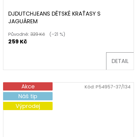
DJDUTCHJEANS DĚTSKÉ KRAŤASY S
JAGUÁREM
Původně:
329 Kč
(–21 %)
259 Kč
DETAIL
Akce
Kód:
P54957-37/134
Náš tip
Výprodej