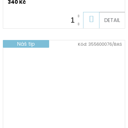
340 Kč
DO
DETAIL
KOŠÍKU
Náš tip
Kód:
355600076/BAS