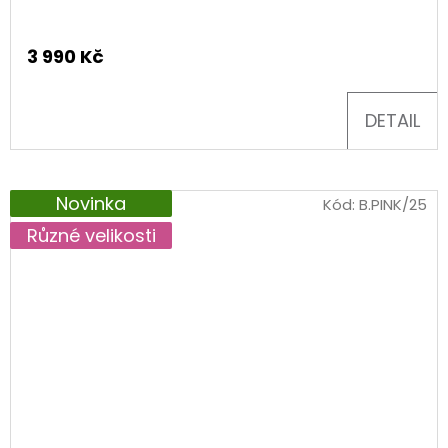
3 990 Kč
DETAIL
Novinka
Kód:
B.PINK/25
Různé velikosti