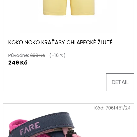
d
D
ě
O
t
P
O
i
KOKO NOKO KRAŤASY CHLAPECKÉ ŽLUTÉ
R
U
Původně:
299 Kč
(–16 %)
n
Č
249 Kč
U
a
J
DETAIL
c
E
M
e
E
Kód:
7061451/24
s
TURISTICKÝ
t
DENÍK