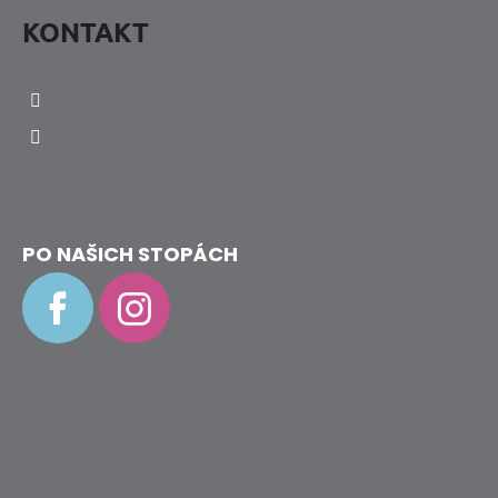
KONTAKT
info
@
hravenozky.cz
+420 773 868 932
PO NAŠICH STOPÁCH