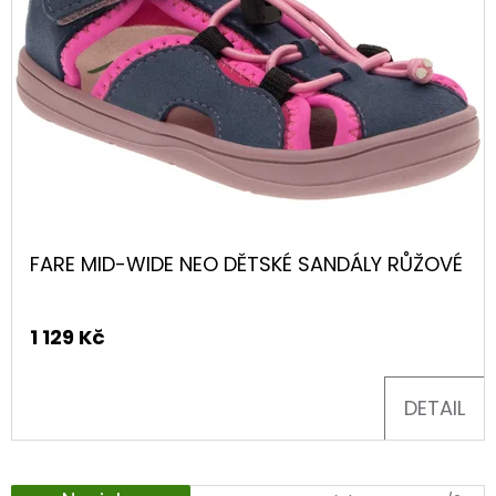
60
y
Kč
FARE MID-WIDE NEO DĚTSKÉ SANDÁLY RŮŽOVÉ
1 129 Kč
DETAIL