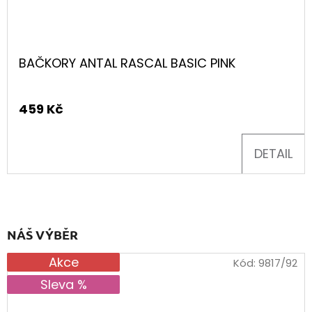
BAČKORY ANTAL RASCAL BASIC PINK
459 Kč
DETAIL
NÁŠ VÝBĚR
Akce
Kód:
9817/92
Sleva %