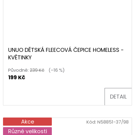
UNUO DĚTSKÁ FLEECOVÁ ČEPICE HOMELESS -
KVĚTINKY
Původně:
239 Kč
(–16 %)
199 Kč
DETAIL
Akce
Kód:
N58851-37/98
Různé velikosti