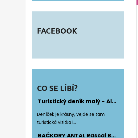
FACEBOOK
CO SE LÍBÍ?
Turistický deník malý - Album Fotonálepek
Hodnocení produktu je 5 z 5 hvězdiče
Deníček je krásný, vejde se tam
turistická vizitka i...
BAČKORY ANTAL Rascal Basic Black