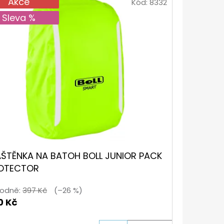
Akce
Kód:
8332
Sleva %
ÁŠTĚNKA NA BATOH BOLL JUNIOR PACK
OTECTOR
odně:
397 Kč
(–26 %)
0 Kč