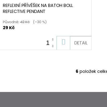
REFLEXNÍ PŘÍVĚŠEK NA BATOH BOLL
REFLECTIVE PENDANT
Původně:
42 Kč
(–30 %)
29 Kč
DO
DETAIL
KOŠÍKU
6
položek cel
O
V
L
Á
D
A