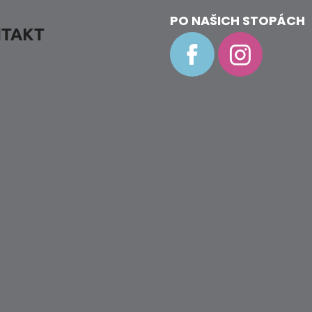
C
PO NAŠICH STOPÁCH
Í
TAKT
P
R
fo
@
hravenozky.cz
V
20 773 868 932
K
Y
V
Ý
P
I
S
U