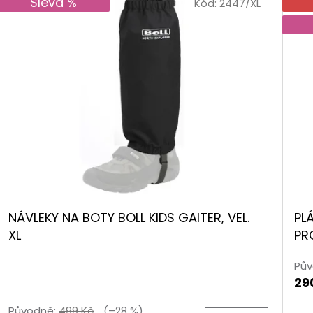
Sleva %
Kód:
2447/XL
NÁVLEKY NA BOTY BOLL KIDS GAITER, VEL.
PL
XL
PR
k.
Pův
29
Původně:
499 Kč
(–28 %)