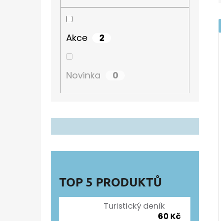
Í
P
TURISTICKÝ DENÍK
A
60 Kč
2
Akce
N
E
0
Novinka
L
TOP 5 PRODUKTŮ
Turistický deník
60 Kč