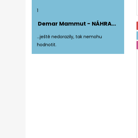
Hodnocení produktu je 5 z 5 hvězdiče
1
Demar Mammut - NÁHRADNÍ ZATEPLENÍ DO DĚTSKÝCH HOLÍNEK
Hodnocení produktu je 5 z 5 hvězdiče
...ještě nedorazily, tak nemohu
hodnotit.