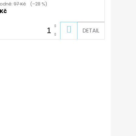
odně:
97 Kč
(–28 %)
 Kč
DO
DETAIL
KOŠÍKU