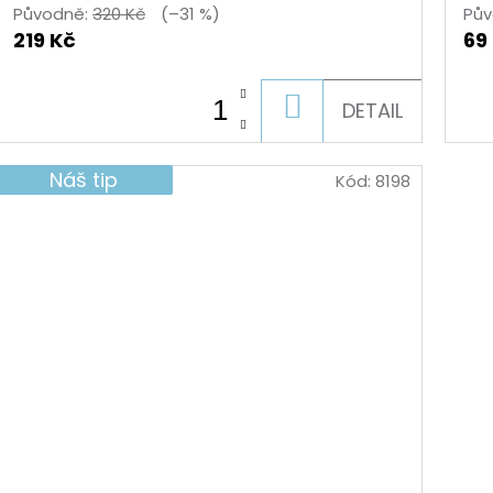
Původně:
320 Kč
(–31 %)
Pův
219 Kč
69
DO
DETAIL
KOŠÍKU
Náš tip
Kód:
8198