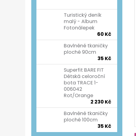
Turistický deník
malý - Album
Fotonálepek
60 Kč
Bavlněné tkaničky
ploché 90cm
35 Kč
Superfit BARE FIT
Dětská celoroční
bota TRACE 1-
006042
Rot/Orange
2 230 Kč
Bavlněné tkaničky
ploché 100cm
35 Kč