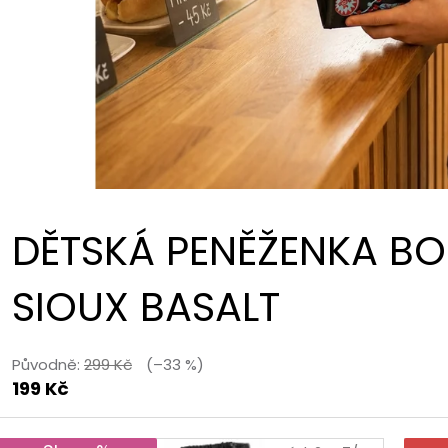
Ů
DĚTSKÁ PENĚŽENKA BOL
SIOUX BASALT
Původně:
299 Kč
(–33 %)
199 Kč