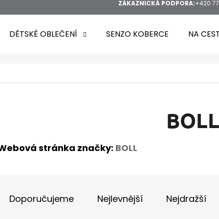
ZÁKAZNICKÁ PODPORA:
+420 77
DĚTSKÉ OBLEČENÍ
SENZO KOBERCE
NA CES
HLEDAT
BOL
Webová stránka značky:
BOLL
DOPORUČUJEME
Ř
A
Doporučujeme
Nejlevnější
Nejdražší
Z