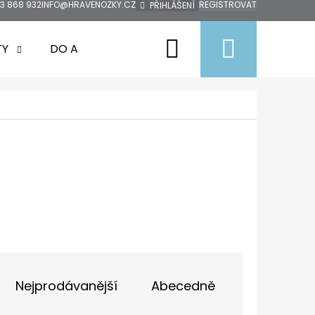
3 868 932
INFO@HRAVENOZKY.CZ
REGISTROVAT
PŘIHLÁŠENÍ
Hledat
Nákup
TY
DO AUTA
DOPRODEJ
ZNAČKY
košík
L
Nejprodávanější
Abecedně