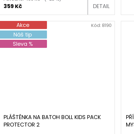
k.
359 Kč
DETAIL
Akce
Kód:
8190
k.
Náš tip
Sleva %
PLÁŠTĚNKA NA BATOH BOLL KIDS PACK
PŘ
PROTECTOR 2
MY