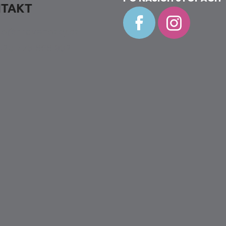
TAKT
fo
@
hravenozky.cz
20 773 868 932