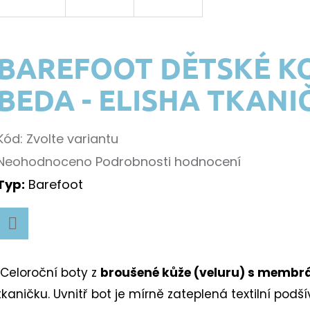
BAREFOOT DĚTSKÉ K
BEDA - ELISHA TKANI
Kód:
Zvolte variantu
Průměrné
Neohodnoceno
Podrobnosti hodnocení
hodnocení
Typ:
Barefoot
k.
produktu
je
Facebook
0,0
Celoroční boty z
broušené kůže (veluru) s membr
z
k.
tkaničku. Uvnitř bot je mírně zateplená textilní pod
5