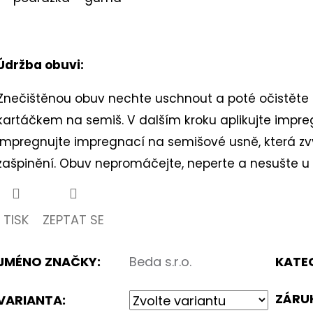
Údržba obuvi:
Znečištěnou obuv nechte uschnout a poté očistěte 
kartáčkem na semiš. V dalším kroku aplikujte impregn
Impregnujte impregnací na semišové usně, která zv
zašpinění. Obuv nepromáčejte, neperte a nesušte u z
TISK
ZEPTAT SE
JMÉNO ZNAČKY
:
Beda s.r.o.
KATE
ZÁRU
VARIANTA: