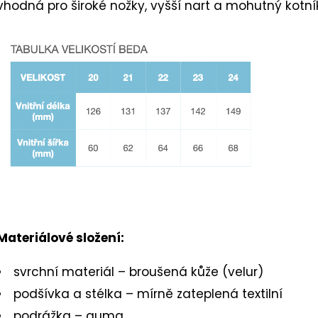
vhodná pro široké nožky, vyšší nart a mohutný kotní
hvězdiček.
k.
Materiálové složení:
svrchní materiál – broušená kůže (velur)
podšívka a stélka – mírně zateplená textilní
podrážka – guma