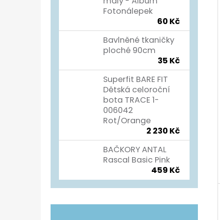
Í
malý - Album
Fotonálepek
P
TURISTICKÝ DENÍK
60 Kč
A
60 Kč
Bavlněné tkaničky
N
ploché 90cm
35 Kč
E
L
Superfit BARE FIT
Dětská celoroční
bota TRACE 1-
006042
Rot/Orange
2 230 Kč
BAČKORY ANTAL
Rascal Basic Pink
459 Kč