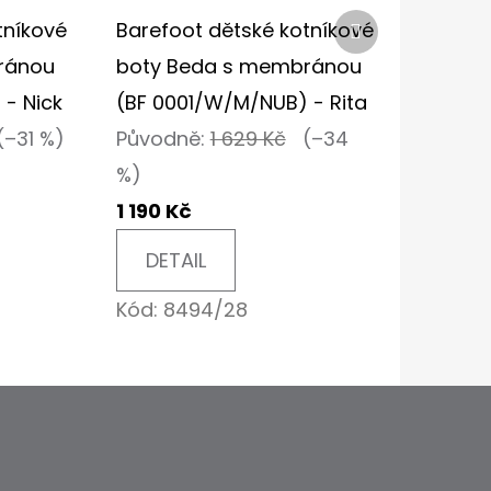
Další
tníkové
Barefoot dětské kotníkové
produkt
ránou
boty Beda s membránou
- Nick
(BF 0001/W/M/NUB) - Rita
(–31 %)
Původně:
1 629 Kč
(–34
%)
1 190 Kč
DETAIL
Kód:
8494/28