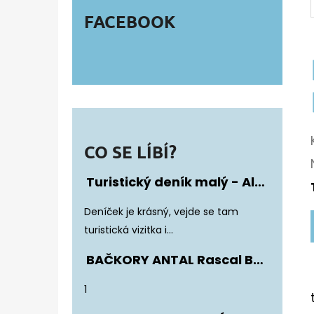
FACEBOOK
CO SE LÍBÍ?
Turistický deník malý - Album Fotonálepek
Hodnocení produktu je 5 z 5 hvězdiče
Deníček je krásný, vejde se tam
turistická vizitka i...
BAČKORY ANTAL Rascal Basic Black
Hodnocení produktu je 5 z 5 hvězdiče
1