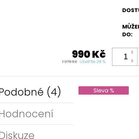
DOST
MŮŽE
DO:
990 Kč
1 379 Kč
Ušetříte 28 %
Podobné (4)
Sleva %
Hodnocení
Diskuze