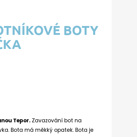
OTNÍKOVÉ BOTY
ČKA
ánou Tepor.
Zavazování bot na
šívka. Bota má měkký opatek. Bota je