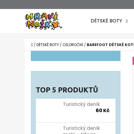
K
Přejít
O
Zpět
Zpět
na
DĚTSKÉ BOTY
Š
do
do
obsah
obchodu
obchodu
Í
CO POTŘEBUJETE NAJÍT?
K
DOMŮ
/
DĚTSKÉ BOTY
/
CELOROČNÍ
/
BAREFOOT DĚTSKÉ KOTN
P
O
S
T
TOP 5 PRODUKTŮ
R
A
Turistický deník
60 Kč
N
N
Turistický deník