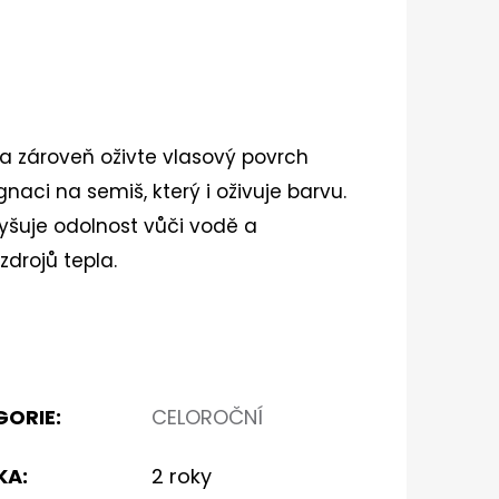
a zároveň oživte vlasový povrch
aci na semiš, který i oživuje barvu.
yšuje odolnost vůči vodě a
drojů tepla.
GORIE
:
CELOROČNÍ
KA
:
2 roky