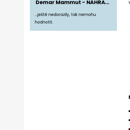
Demar Mammut - NÁHRADNÍ ZATEPLENÍ DO DĚTSKÝCH HOLÍNEK
Hodnocení produktu je 5 z 5 hvězdiče
...ještě nedorazily, tak nemohu
hodnotit.