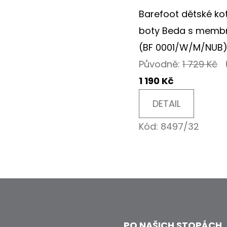
Barefoot dětské ko
boty Beda s memb
(BF 0001/W/M/NUB) 
Původně:
1 729 Kč
1 190 Kč
DETAIL
Kód:
8497/32
PO NAŠICH STOPÁCH