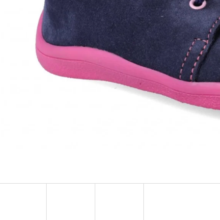
TURISTICKÝ DENÍK MALÝ - ALBUM
BAVLNĚNÉ TKAN
FOTONÁLEPEK
35 Kč
60 Kč