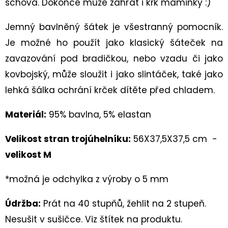
schová. Dokonce může zahřát i krk maminky :)
DĚTSKÁ
CELOROČNÍ
BOTA
Jemný bavlněný šátek je všestranný pomocník.
TRACE
1-
Je možné ho použít jako klasický šáteček na
006042
ROT/ORANGE
zavazování pod bradičkou, nebo vzadu či jako
2
kovbojský, může sloužit i jako slintáček, také jako
230
lehká šálka ochrání krček dítěte před chladem.
Kč
Materiál:
95% bavlna, 5% elastan
Velikost stran trojúhelníku:
56X37,5X37,5 cm -
velikost M
*možná je odchylka z výroby o 5 mm
Údržba:
Prát na 40 stupňů, žehlit na 2 stupeň.
Nesušit v sušičce. Viz štítek na produktu.