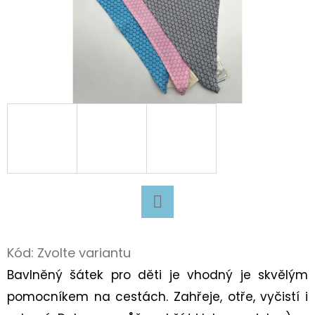
D
O
P
O
R
U
Č
U
J
E
M
Facebook
E
Kód:
Zvolte variantu
Bavlněný šátek pro děti je vhodný je skvělým
SUPERFIT
BARE
pomocníkem na cestách. Zahřeje, otře, vyčistí i
FIT