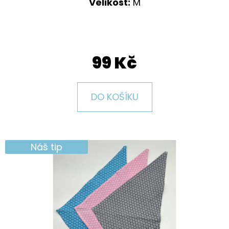
E
Velikost:
M
T
E
N
99 Kč
A
J
DO KOŠÍKU
Í
T
?
Náš tip
HLEDAT