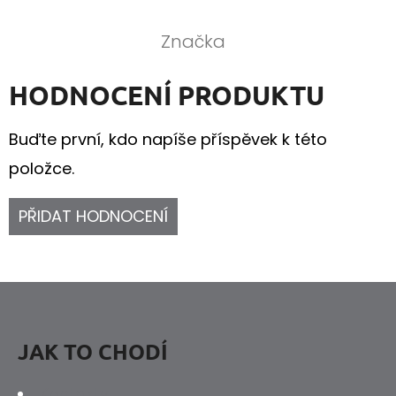
Značka
HODNOCENÍ PRODUKTU
Buďte první, kdo napíše příspěvek k této
položce.
PŘIDAT HODNOCENÍ
Z
Á
P
JAK TO CHODÍ
A
Kontakty