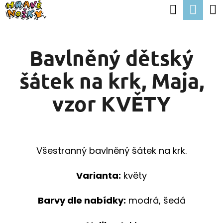
K
Hledat
Nák
Přejít
O
Zpět
Zpět
na
koší
Š
obsah
Bavlněný dětský
Í
C
K
šátek na krk, Maja,
O
P
vzor KVĚTY
O
T
Ř
Všestranný bavlněný šátek na krk.
E
B
Varianta:
květy
U
Barvy dle nabídky:
modrá, šedá
J