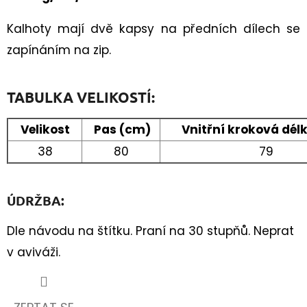
Kalhoty mají dvě kapsy na předních dílech se
zapínáním na zip.
TABULKA VELIKOSTÍ:
Velikost
Pas (cm)
Vnitřní kroková dél
38
80
79
ÚDRŽBA:
Dle návodu na štítku. Praní na 30 stupňů. Neprat
v aviváži.