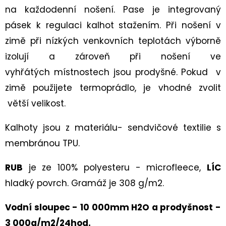
DĚTSKÁ
na každodenní nošení. P
ase je integrovaný
CELOROČNÍ
BOTA
pásek k regulaci kalhot stažením. Při nošení v
TRACE
1-
zimě při nízkých venkovních teplotách výborně
006042
ROT/ORANGE
izolují a zároveň při nošení ve
vyhřátých místnostech jsou prodyšné. Pokud v
2
230
zimě použijete termoprádlo, je vhodné zvolit
Kč
větší velikost.
Kalhoty jsou z materiálu- sendvičové textilie s
membránou TPU.
RUB
je ze 100% polyesteru - microfleece,
LÍC
hladký povrch. Gramáž je 308 g/m2.
Vodní sloupec - 10 000mm H2O a prodyšnost -
3 000g/m2/24hod.