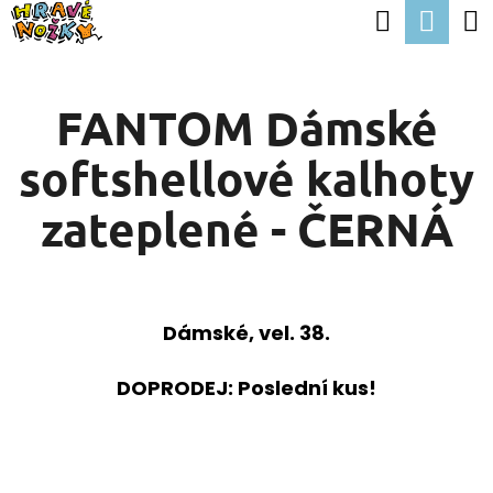
K
Hledat
Nák
Přejít
O
Zpět
Zpět
na
koší
Š
obsah
FANTOM Dámské
Í
C
K
softshellové kalhoty
O
P
zateplené - ČERNÁ
O
T
Ř
Dámské, vel. 38.
E
B
DOPRODEJ: Poslední kus!
U
J