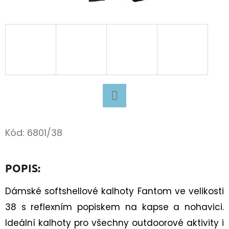
D
O
P
O
R
U
Č
U
Facebook
J
Kód:
6801/38
E
M
POPIS:
E
Dámské softshellové kalhoty Fantom ve velikosti
SUPERFIT
38 s reflexním popiskem na kapse a nohavici.
BARE
Ideální kalhoty pro všechny outdoorové aktivity i
FIT