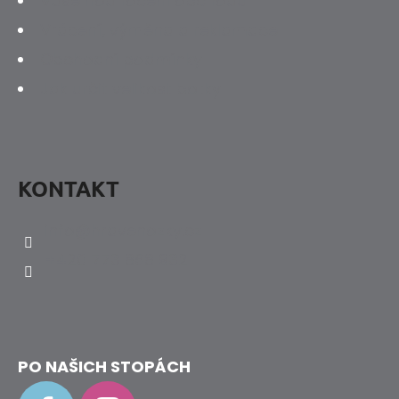
Vaše hodnocení obchodu
Vrácení, výměna a reklamace
Obchodní podmínky
Jak určit velikost botky
KONTAKT
info
@
hravenozky.cz
+420 773 868 932
PO NAŠICH STOPÁCH