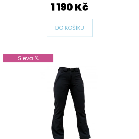
E
1 190 Kč
T
E
DO KOŠÍKU
N
A
J
Sleva %
Í
T
?
HLEDAT