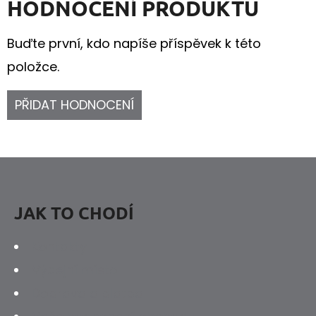
HODNOCENÍ PRODUKTU
Buďte první, kdo napíše příspěvek k této
položce.
PŘIDAT HODNOCENÍ
Z
Á
P
JAK TO CHODÍ
A
Kontakty
T
Výdejní místo
Í
Doprava a platba