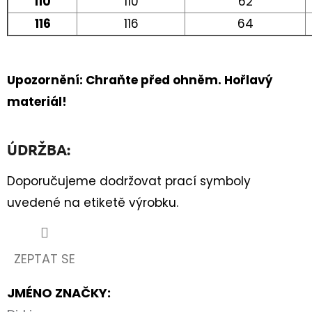
110
110
62
116
116
64
Upozornění: Chraňte před ohněm. Hořlavý
materiál!
ÚDRŽBA:
Doporučujeme dodržovat prací symboly
uvedené na etiketě výrobku.
ZEPTAT SE
JMÉNO ZNAČKY
: