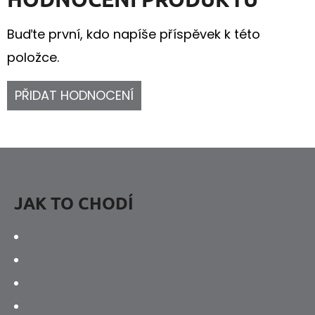
Buďte první, kdo napíše příspěvek k této
položce.
PŘIDAT HODNOCENÍ
Z
Á
P
JAK TO CHODÍ
A
Kontakty
T
Výdejní místo
Í
Doprava a platba
Vaše hodnocení obchodu