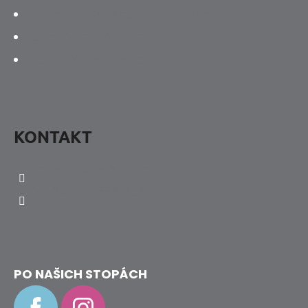
Vrácení, výměna a reklamace
Obchodní podmínky
Jak určit velikost botky
KONTAKT
info
@
hravenozky.cz
+420 773 868 932
PO NAŠICH STOPÁCH