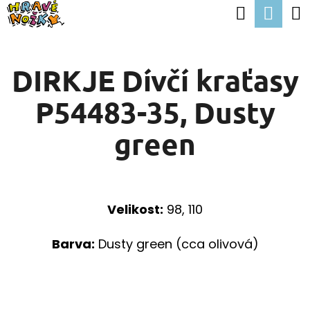
K
Hledat
Nák
Přejít
O
Zpět
Zpět
na
koší
Š
obsah
DIRKJE Dívčí kraťasy
Í
C
K
P54483-35, Dusty
O
P
green
O
T
Ř
Velikost:
98, 110
E
B
Barva:
Dusty green (cca olivová)
U
J