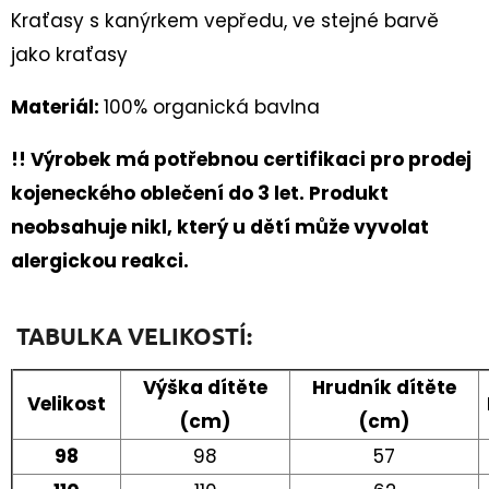
90CM
Kraťasy s kanýrkem vepředu, ve stejné barvě
35
jako kraťasy
Kč
Materiál:
100% organická bavlna
!! Výrobek má potřebnou certifikaci pro prodej
kojeneckého oblečení do 3 let. Produkt
neobsahuje nikl, který u dětí může vyvolat
alergickou reakci.
TABULKA VELIKOSTÍ:
Výška dítěte
Hrudník dítěte
Velikost
(cm)
(cm)
98
98
57