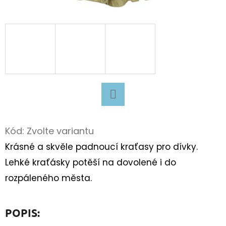
D
O
P
O
R
U
Č
U
Facebook
J
Kód:
Zvolte variantu
E
Krásné a skvěle padnoucí kraťasy pro dívky.
M
Lehké kraťásky potěší na dovolené i do
E
rozpáleného města.
BAVLNĚNÉ
POPIS:
TKANIČKY
PLOCHÉ