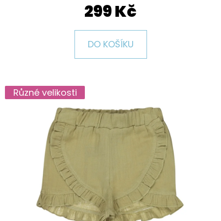
E
299 Kč
T
E
DO KOŠÍKU
N
A
J
Různé velikosti
Í
T
?
HLEDAT