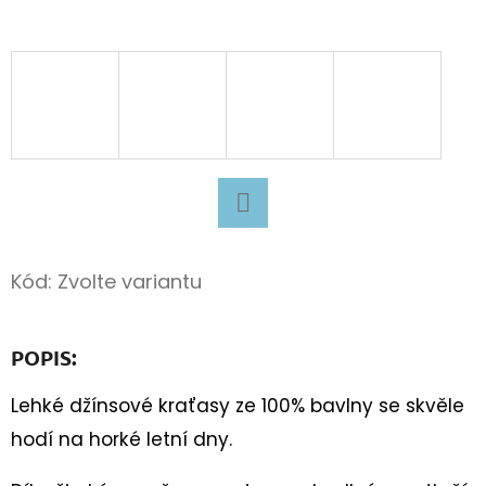
D
O
P
O
R
U
Č
U
Facebook
J
Kód:
Zvolte variantu
E
M
E
POPIS:
Lehké džínsové kraťasy ze 100% bavlny se skvěle
BAVLNĚNÉ
hodí na horké letní dny.
TKANIČKY
PLOCHÉ