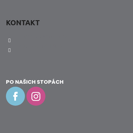
KONTAKT
info
@
hravenozky.cz
+420 773 868 932
PO NAŠICH STOPÁCH