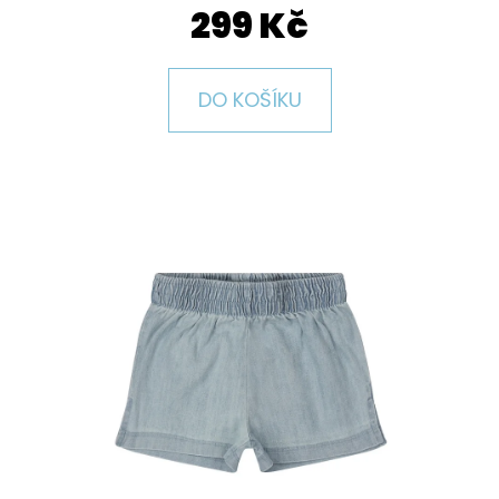
E
299 Kč
T
E
DO KOŠÍKU
N
A
J
Í
T
?
HLEDAT