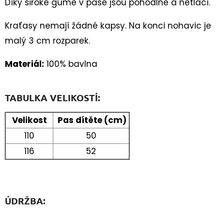
Díky široké gumě v pase jsou pohodlné a netlačí.
90CM
35
Kraťasy nemají žádné kapsy. Na konci nohavic je
Kč
malý 3 cm rozparek.
Materiál:
100% bavlna
TABULKA VELIKOSTÍ:
Velikost
Pas dítěte (cm)
110
50
116
52
ÚDRŽBA: