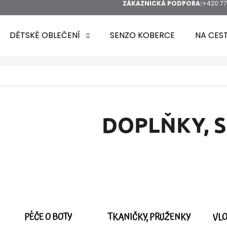
ZÁKAZNICKÁ PODPORA:
+420 77
DĚTSKÉ OBLEČENÍ
SENZO KOBERCE
NA CES
HLEDAT
DOPLŇKY
, 
DOPORUČUJEME
PÉČE O BOTY
TKANIČKY, PRUŽENKY
VLO