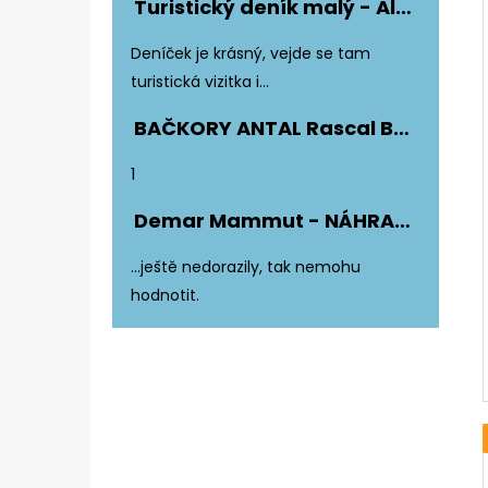
Turistický deník malý - Album Fotonálepek
Hodnocení produktu je 5 z 5 hvězdiče
Deníček je krásný, vejde se tam
turistická vizitka i...
BAČKORY ANTAL Rascal Basic Black
Hodnocení produktu je 5 z 5 hvězdiče
1
Demar Mammut - NÁHRADNÍ ZATEPLENÍ DO DĚTSKÝCH HOLÍNEK
Hodnocení produktu je 5 z 5 hvězdiče
...ještě nedorazily, tak nemohu
hodnotit.