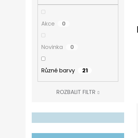
Í
P
TURISTICKÝ DENÍK
A
60 Kč
0
Akce
N
E
0
Novinka
L
21
Různé barvy
ROZBALIT FILTR