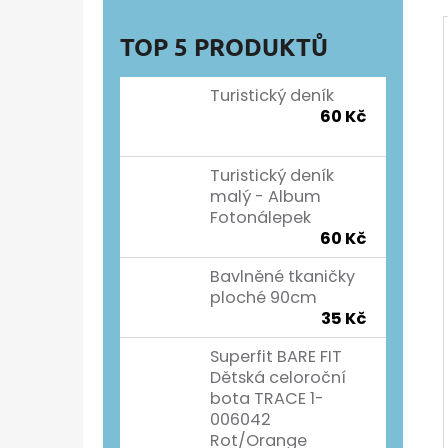
TOP 5 PRODUKTŮ
Turistický deník
60 Kč
Turistický deník
malý - Album
Fotonálepek
60 Kč
Bavlněné tkaničky
ploché 90cm
35 Kč
Superfit BARE FIT
Dětská celoroční
bota TRACE 1-
006042
Rot/Orange