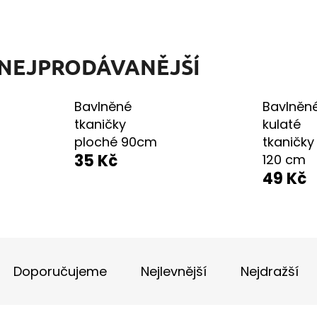
TURISTICKÝ DENÍK MALÝ - ALBUM
BAVLNĚNÉ TKAN
FOTONÁLEPEK
35 Kč
60 Kč
NEJPRODÁVANĚJŠÍ
Bavlněné
Bavlněn
tkaničky
kulaté
ploché 90cm
tkaničky 
35 Kč
120 cm
49 Kč
Ř
A
Doporučujeme
Nejlevnější
Nejdražší
Z