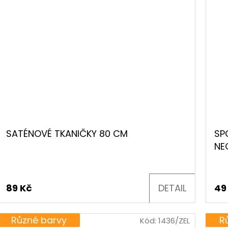
SATÉNOVÉ TKANIČKY 80 CM
SP
NE
89 Kč
DETAIL
49
Různé barvy
R
Kód:
1436/ZEL