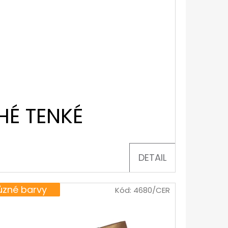
HÉ TENKÉ
DETAIL
ůzné barvy
Kód:
4680/CER