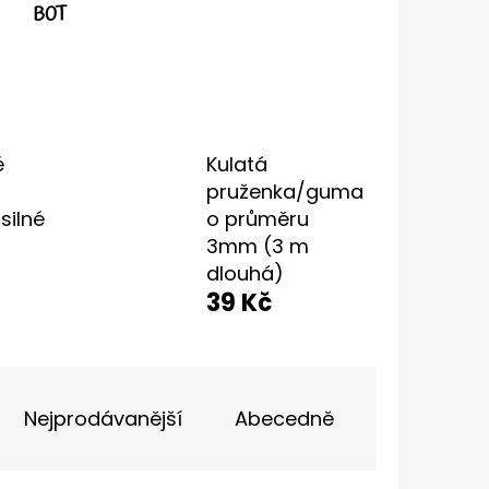
BOT
IČKY PLOCHÉ 90CM
é
Kulatá
pruženka/guma
silné
o průměru
3mm (3 m
dlouhá)
39 Kč
Nejprodávanější
Abecedně