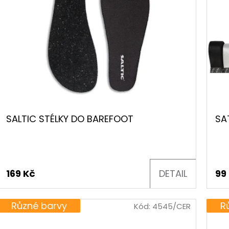
k.
k.
k.
SALTIC STÉLKY DO BAREFOOT
SA
169 Kč
DETAIL
99
Různé barvy
R
Kód:
4545/CER