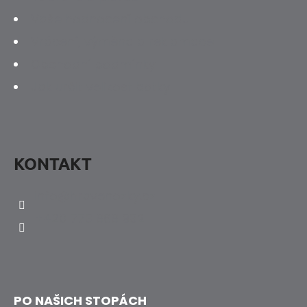
Vaše hodnocení obchodu
Vrácení, výměna a reklamace
Obchodní podmínky
Jak určit velikost botky
KONTAKT
info
@
hravenozky.cz
+420 773 868 932
PO NAŠICH STOPÁCH