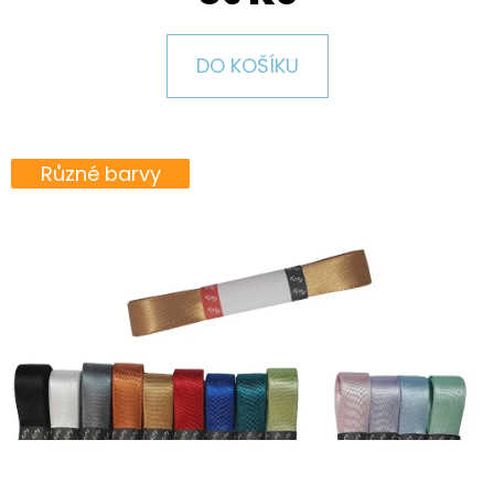
E
T
DO KOŠÍKU
E
N
A
Různé barvy
J
Í
T
?
HLEDAT