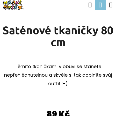
K
Hledat
Nák
Přejít
O
Zpět
Zpět
na
koší
Š
obsah
Saténové tkaničky 80
Í
C
K
cm
O
P
O
T
Těmito tkaničkami v obuvi se stanete
Ř
nepřehlédnutelnou a skvěle si tak doplníte svůj
E
outfit :-)
B
U
J
89 Kč