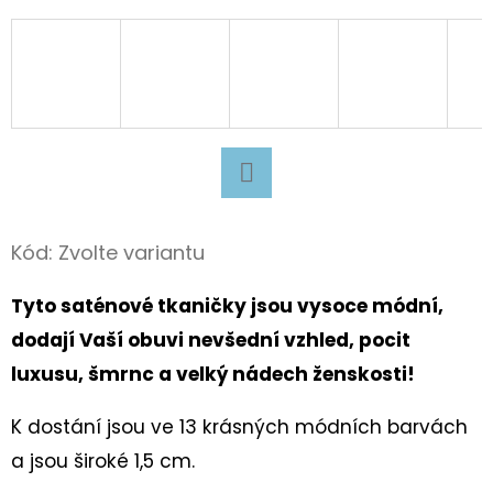
D
O
P
O
R
U
Facebook
Č
U
Kód:
Zvolte variantu
J
E
Tyto saténové tkaničky jsou vysoce módní,
M
dodají Vaší obuvi nevšední vzhled, pocit
E
luxusu, šmrnc a velký nádech ženskosti!
K dostání jsou ve 13 krásných módních barvách
TURISTICKÝ
a jsou široké 1,5 cm.
DENÍK