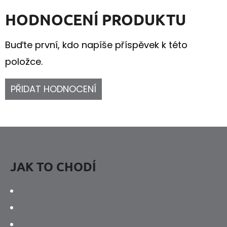
HODNOCENÍ PRODUKTU
Buďte první, kdo napíše příspěvek k této
položce.
PŘIDAT HODNOCENÍ
Z
Á
P
JAK TO CHODÍ
A
Kontakty
T
Výdejní místo
Í
Doprava a platba