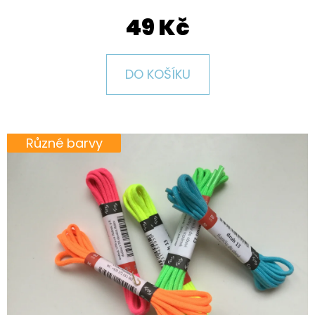
E
49 Kč
T
E
N
DO KOŠÍKU
A
J
Í
Různé barvy
T
?
HLEDAT