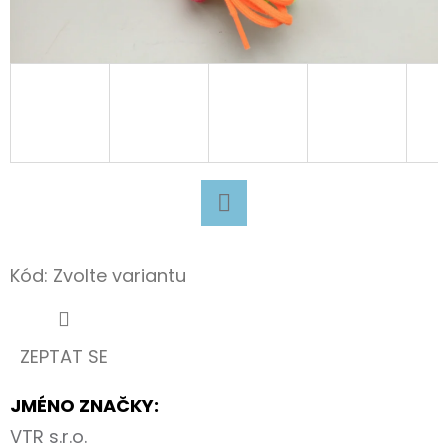
D
O
P
O
R
U
Č
U
Facebook
J
Kód:
Zvolte variantu
E
M
E
ZEPTAT SE
SUPERFIT
JMÉNO ZNAČKY
:
BARE
VTR s.r.o.
FIT