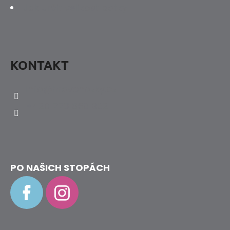
Jak určit velikost botky
KONTAKT
info
@
hravenozky.cz
+420 773 868 932
PO NAŠICH STOPÁCH