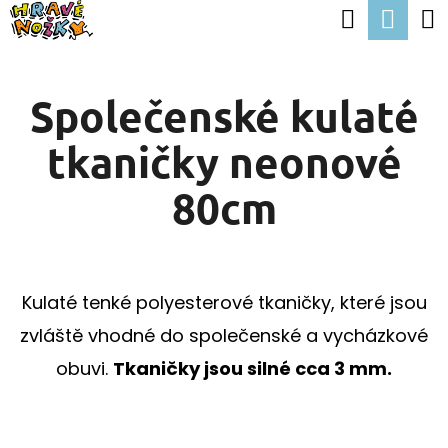
K
Hledat
Nák
Přejít
O
Zpět
Zpět
na
koší
Š
obsah
Společenské kulaté
Í
C
K
tkaničky neonové
O
P
80cm
O
T
Ř
Kulaté tenké polyesterové tkaničky, které jsou
E
zvláště vhodné do společenské a vycházkové
B
obuvi.
Tkaničky jsou silné cca 3 mm.
U
J