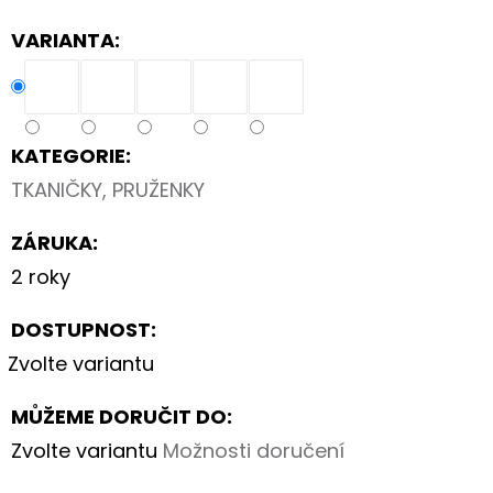
DĚTSKÁ
CELOROČNÍ
VARIANTA:
BOTA
TRACE
1-
006042
ROT/ORANGE
KATEGORIE
:
2
230
TKANIČKY, PRUŽENKY
Kč
ZÁRUKA
:
2 roky
DOSTUPNOST:
Zvolte variantu
MŮŽEME DORUČIT DO:
Zvolte variantu
Možnosti doručení