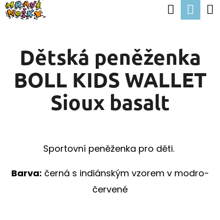
K
Hledat
Nák
Přejít
O
Zpět
Zpět
na
koší
Š
obsah
Dětská peněženka
Í
C
K
BOLL KIDS WALLET
O
P
Sioux basalt
O
T
Ř
Sportovní peněženka pro děti.
E
B
Barva:
černá s indiánským vzorem v modro-
U
červené
J