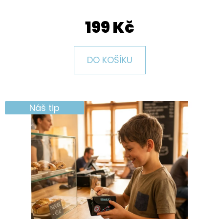
E
T
199 Kč
E
N
DO KOŠÍKU
A
J
Í
Náš tip
T
?
HLEDAT