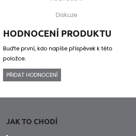
Diskuze
HODNOCENÍ PRODUKTU
Buďte první, kdo napíše příspěvek k této
položce.
PŘIDAT HODNOCENÍ
Z
Á
P
JAK TO CHODÍ
A
Kontakty