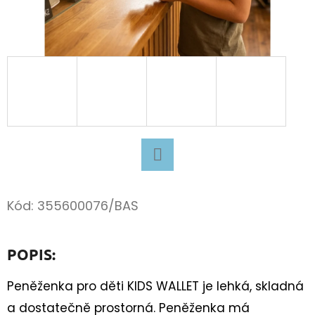
D
O
P
O
R
U
Č
U
J
Facebook
E
Kód:
355600076/BAS
M
E
POPIS:
TURISTICKÝ
Peněženka pro děti KIDS WALLET je lehká, skladná
DENÍK
a dostatečně prostorná. Peněženka má