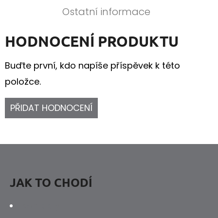
Ostatní informace
HODNOCENÍ PRODUKTU
Buďte první, kdo napíše příspěvek k této
položce.
PŘIDAT HODNOCENÍ
Z
Á
P
JAK TO CHODÍ
A
Kontakty
T