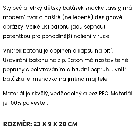
DĚTSKÁ
CELOROČNÍ
Stylový a lehký dětský batůžek značky L
ässig má
BOTA
moderní tvar a našité (ne lepené) designové
TRACE
1-
obrázky. Velké uši batohu jdou sepnout
006042
ROT/ORANGE
patentkou pro pohodlnější nošení v ruce.
2
230
Vnitřek batohu je doplněn o kapsu na pití.
Kč
Uzavírání batohu na zip. Batoh má nastavitelné
popruhy s polstrováním a hrudní popruh. Uvnitř
batůžku je jmenovka na jméno majitele.
Materiál je skvělý, voděodolný a bez PFC. Materiál
je 100% polyester.
ROZMĚR: 23 X 9 X 28 CM