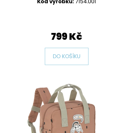
E
Kód výrobku:
7154.001
T
E
N
799 Kč
A
J
DO KOŠÍKU
Í
T
?
HLEDAT