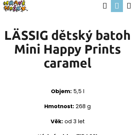
K
Hledat
Nák
Přejít
O
Zpět
Zpět
na
koší
Š
obsah
LÄSSIG dětský batoh
Í
C
K
Mini Happy Prints
O
P
caramel
O
T
Ř
Objem:
5,5 l
E
B
Hmotnost:
268 g
U
Věk:
od 3 let
J