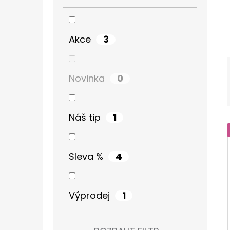
Í
P
TURISTICKÝ DENÍK
A
60 Kč
3
Akce
N
E
0
Novinka
L
1
Náš tip
4
Sleva %
1
Výprodej