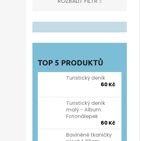
ROZBALIT FILTR
TOP 5 PRODUKTŮ
Turistický deník
60 Kč
Turistický deník
malý - Album
Fotonálepek
60 Kč
Bavlněné tkaničky