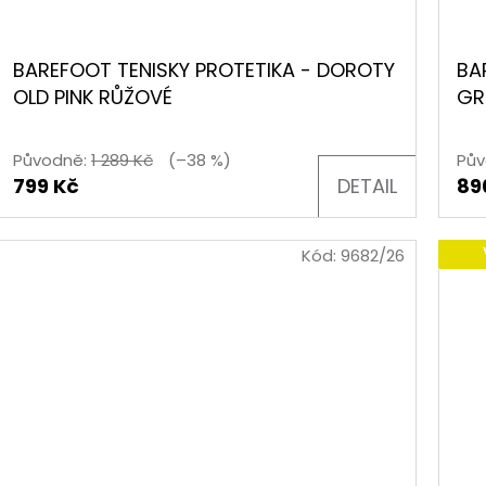
BAREFOOT TENISKY PROTETIKA - DOROTY
BA
OLD PINK RŮŽOVÉ
GR
Původně:
1 289 Kč
(–38 %)
Pův
799 Kč
DETAIL
89
k.
Kód:
9682/26
k.
k.