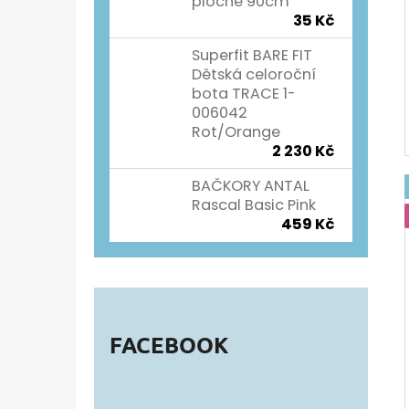
ploché 90cm
35 Kč
Superfit BARE FIT
Dětská celoroční
bota TRACE 1-
006042
Rot/Orange
2 230 Kč
BAČKORY ANTAL
Rascal Basic Pink
459 Kč
FACEBOOK