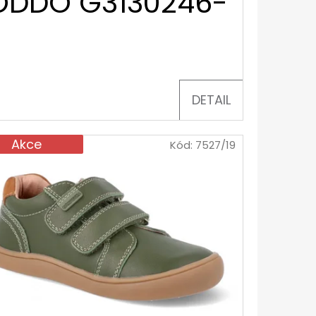
RODDO G3130246-
DETAIL
Akce
Kód:
7527/19