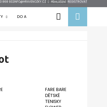
3 868 932
INFO@HRAVENOZKY.CZ
REGISTROVAT
PŘIHLÁŠENÍ
Hledat
Nákup
TY
DO AUTA
DOPRODEJ
ZNAČKY
košík
ot
RE
FARE BARE
DĚTSKÉ
TENISKY