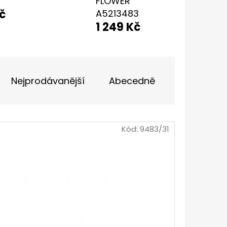
FLOWER
č
A5213483
IČKY PLOCHÉ 90CM
1 249 Kč
Nejprodávanější
Abecedně
Kód:
9483/31