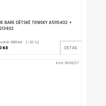
RE BARE DĚTSKÉ TENISKY A5115402 +
213402
odně:
989 Kč
(–20 %)
0 Kč
DETAIL
Kód:
9658/27