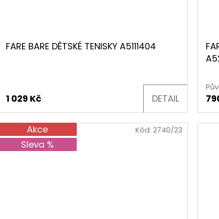
FARE BARE DĚTSKÉ TENISKY A5111404
FA
A5
Pův
1 029 Kč
DETAIL
79
Akce
Kód:
2740/23
Sleva %