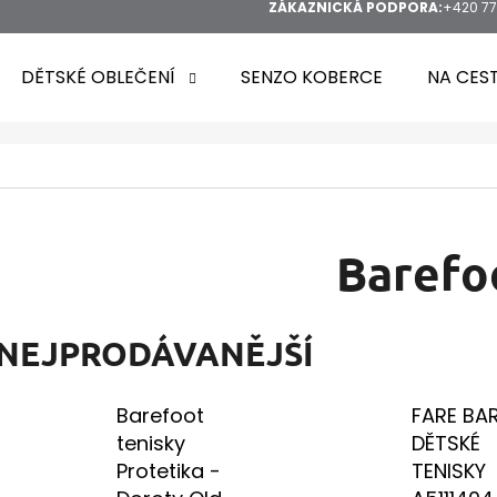
ZÁKAZNICKÁ PODPORA:
+420 77
DĚTSKÉ OBLEČENÍ
SENZO KOBERCE
NA CES
HLEDAT
Barefo
DOPORUČUJEME
NEJPRODÁVANĚJŠÍ
Barefoot
FARE BA
tenisky
DĚTSKÉ
Protetika -
TENISKY