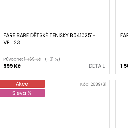
FARE BARE DĚTSKÉ TENISKY B5416251-
FA
VEL. 23
Původně:
1 469 Kč
(–31 %)
999 Kč
DETAIL
1 
Akce
Kód:
2689/31
Sleva %