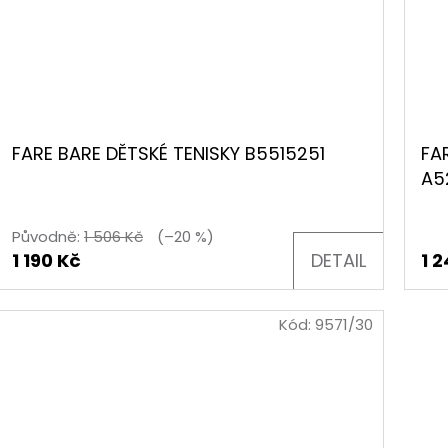
FARE BARE DĚTSKÉ TENISKY B5515251
FA
A5
Původně:
1 506 Kč
(–20 %)
1 190 Kč
DETAIL
1 
Kód:
9571/30