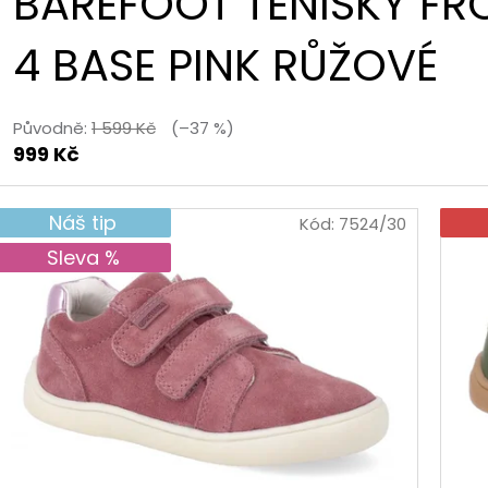
BAREFOOT TENISKY F
4 BASE PINK RŮŽOVÉ
Původně:
1 599 Kč
(–37 %)
999 Kč
Náš tip
Kód:
7524/30
Sleva %