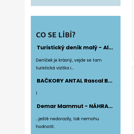
CO SE LÍBÍ?
Turistický deník malý - Album Fotonálepek
Hodnocení produktu je 5 z 5 hvězdiče
Deníček je krásný, vejde se tam
turistická vizitka i...
BAČKORY ANTAL Rascal Basic Black
Hodnocení produktu je 5 z 5 hvězdiče
1
Demar Mammut - NÁHRADNÍ ZATEPLENÍ DO DĚTSKÝCH HOLÍNEK
Hodnocení produktu je 5 z 5 hvězdiče
...ještě nedorazily, tak nemohu
hodnotit.