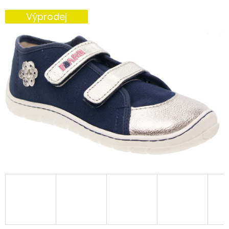
E
Výprodej
T
E
N
A
J
Í
T
?
HLEDAT