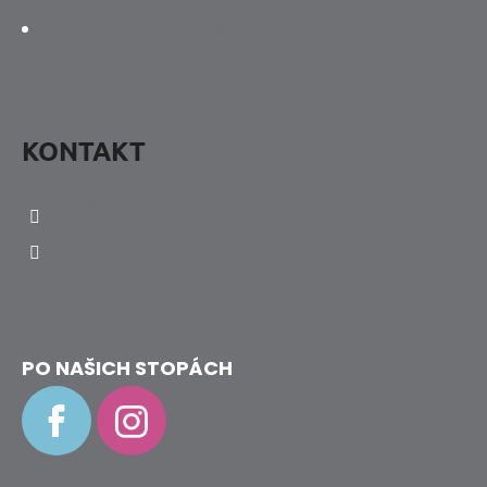
Jak určit velikost botky
KONTAKT
info
@
hravenozky.cz
+420 773 868 932
PO NAŠICH STOPÁCH