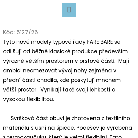
D
O
Facebook
P
Kód:
5127/26
O
Tyto nové modely typové řady FARE BARE se
R
odlišují od běžné klasické produkce především
U
výrazně větším prostorem v prstové části. Mají
Č
U
ambici neomezovat vývoj nohy zejména v
J
přední části chodila, kde poskytují mnohem
E
větší prostor. Vynikají také svojí lehkostí a
M
vysokou flexibilitou.
E
Svršková část obuvi je zhotovena z textilního
BAČKORY
materiálu s usní na špičce. Podešev je vyrobena
ANTAL
RASCAL
z termokaučuku, který je velmi flexibilní. Tato