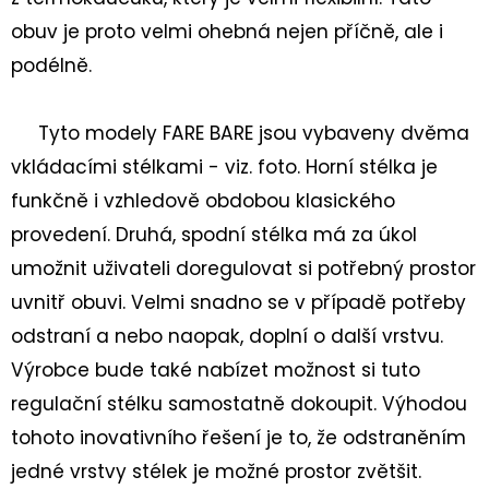
BASIC
PINK
obuv je proto velmi ohebná nejen příčně, ale i
459
podélně.
Kč
Tyto modely FARE BARE jsou vybaveny dvěma
vkládacími stélkami - viz. foto. Horní stélka je
funkčně i vzhledově obdobou klasického
provedení. Druhá, spodní stélka má za úkol
umožnit uživateli doregulovat si potřebný prostor
uvnitř obuvi. Velmi snadno se v případě potřeby
odstraní a nebo naopak, doplní o další vrstvu.
Výrobce bude také nabízet možnost si tuto
regulační stélku samostatně dokoupit. Výhodou
tohoto inovativního řešení je to, že odstraněním
jedné vrstvy stélek je možné prostor zvětšit.