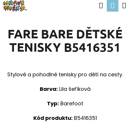
K
Hledat
Nák
Přejít
O
Zpět
Zpět
na
koší
Š
obsah
FARE BARE DĚTSKÉ
Í
C
K
TENISKY B5416351
O
P
O
T
Stylové a pohodlné tenisky pro děti na cesty.
Ř
Barva:
Lila šeříková
E
B
Typ:
Barefoot
U
Kód produktu:
B5416351
J