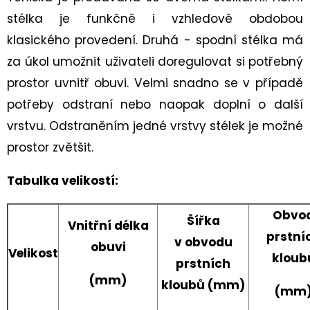
stélka je funkčně i vzhledově obdobou
klasického provedení. Druhá - spodní stélka má
za úkol umožnit uživateli doregulovat si potřebný
prostor uvnitř obuvi. Velmi snadno se v případě
potřeby odstraní nebo naopak doplní o další
vrstvu. Odstraněním jedné vrstvy stélek je možné
prostor zvětšit.
Tabulka velikostí:
Obvo
Šířka
Vnitřní délka
prstní
v obvodu
obuvi
Velikost
kloub
prstních
(mm)
kloubů (mm)
(mm