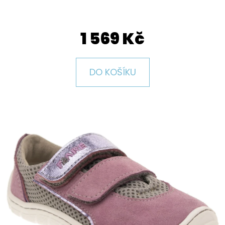
E
T
1 569 Kč
E
N
A
DO KOŠÍKU
J
Í
T
?
HLEDAT