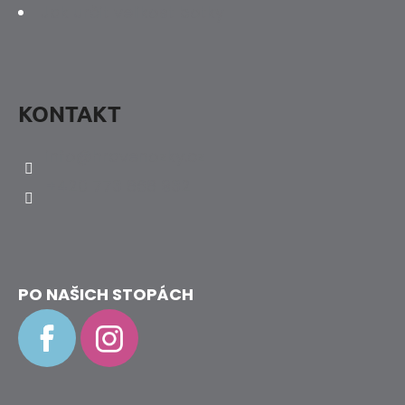
Jak určit velikost botky
KONTAKT
info
@
hravenozky.cz
+420 773 868 932
PO NAŠICH STOPÁCH