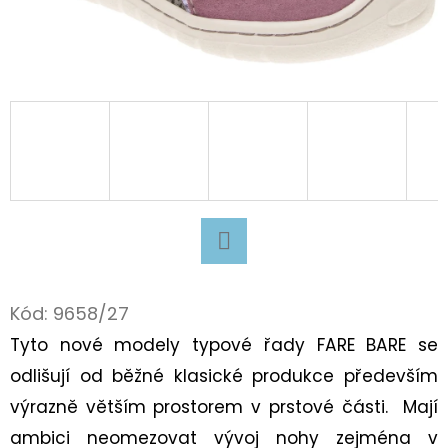
D
O
P
O
R
U
Č
U
J
E
Facebook
M
Kód:
9658/27
E
Tyto nové modely typové řady FARE BARE se
odlišují od běžné klasické produkce především
BAVLNĚNÉ
výrazně větším prostorem v prstové části. Mají
TKANIČKY
ambici neomezovat vývoj nohy zejména v
PLOCHÉ