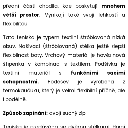
90CM
přední části chodila, kde poskytují
mnohem
35
větší prostor.
Vynikají také svojí lehkostí a
Kč
flexibilitou.
Tato teniska je typem textilní štróblovaná nízká
obuv. Našívací (štróblovaná) stélka ještě zlepší
flexibilnost boty. Vrchový materiál je hovězinová
štípenka v kombinaci s textilem. Podšívka je
textilní materiál s
funkčními sacími
schopnostmi.
Podešev je vyrobena z
termokaučuku, který je velmi flexibilní příčně, ale
i podélně.
Způsob zapínání:
dvojí suchý zip
Teniska je prodávána se dvěma stélkami. Horní