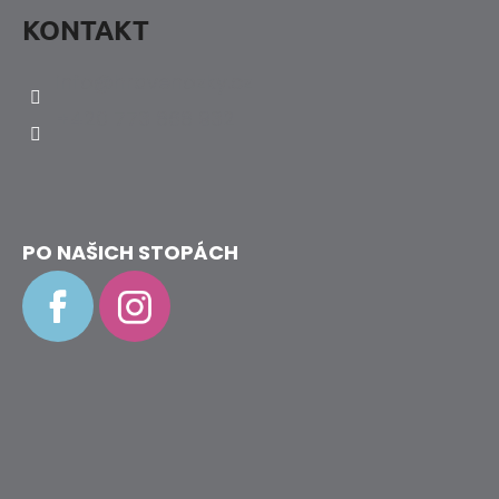
KONTAKT
info
@
hravenozky.cz
+420 773 868 932
PO NAŠICH STOPÁCH