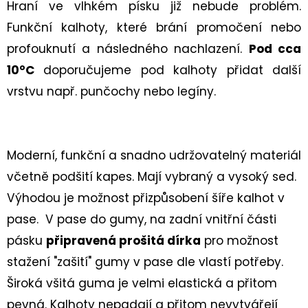
BASIC
Hraní ve vlhkém písku již nebude problém.
PINK
Funkční kalhoty, které brání
promočení nebo
459
profouknutí a následného nachlazení.
Pod cca
Kč
10°C
doporučujeme pod kalhoty přidat další
vrstvu např. punčochy nebo legíny.
Moderní, funkční a snadno udržovatelný materiál
včetně podšití kapes. Mají vybraný a vysoký sed.
Výhodou je možnost přizpůsobení šíře kalhot v
pase. V pase do gumy, na zadní vnitřní části
pásku
připravená prošitá dírka
pro možnost
stažení "zašití" gumy v pase dle vlastí potřeby.
Široká všitá guma je velmi elastická a přitom
pevná. Kalhoty nepadají a přitom nevytvářejí