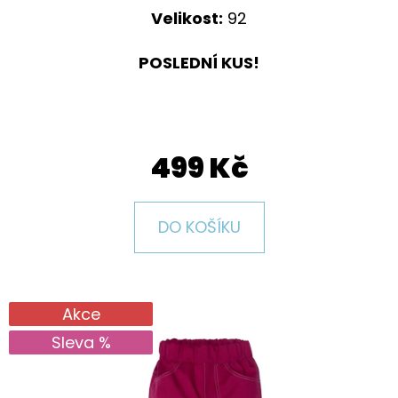
E
Velikost:
92
T
E
POSLEDNÍ KUS!
N
A
J
499 Kč
Í
T
DO KOŠÍKU
?
Akce
Sleva %
HLEDAT