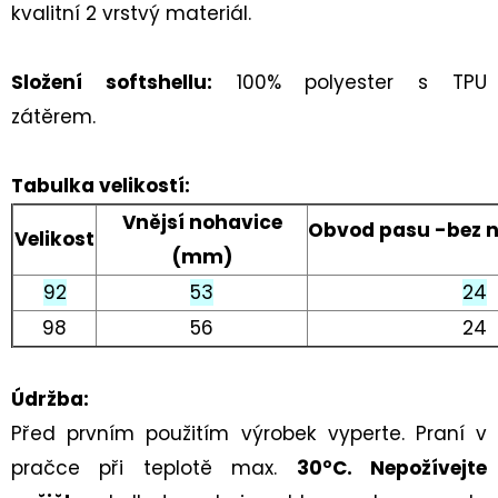
kvalitní 2 vrstvý materiál.
Složení softshellu:
100% polyester s TPU
zátěrem.
Tabulka velikostí:
Vnějsí nohavice
Obvod pasu
-bez 
Velikost
(mm)
92
53
24
98
56
24
Údržba:
Před prvním použitím výrobek vyperte.
Praní v
pračce při teplotě max.
30°C. Nepožívejte