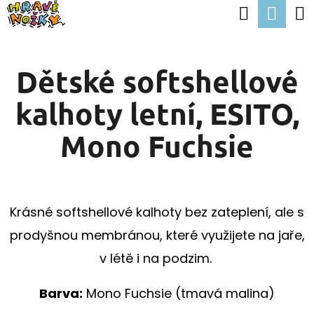
K
Hledat
Nák
Přejít
O
Zpět
Zpět
na
koší
Š
obsah
Dětské softshellové
Í
C
K
kalhoty letní, ESITO,
O
P
Mono Fuchsie
O
T
Ř
Krásné softshellové kalhoty bez zateplení, ale s
E
prodyšnou membránou, které využijete na jaře,
B
v létě i na podzim.
U
J
Barva:
Mono Fuchsie (tmavá malina)