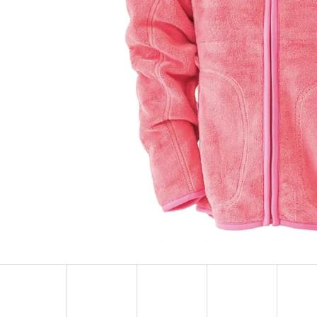
TURISTICKÝ DENÍK MALÝ - ALBUM
BAVLNĚNÉ TKAN
FOTONÁLEPEK
35 Kč
60 Kč