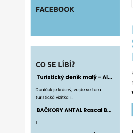
FACEBOOK
CO SE LÍBÍ?
Turistický deník malý - Album Fotonálepek
Hodnocení produktu je 5 z 5 hvězdiče
Deníček je krásný, vejde se tam
turistická vizitka i...
BAČKORY ANTAL Rascal Basic Black
Hodnocení produktu je 5 z 5 hvězdiče
1