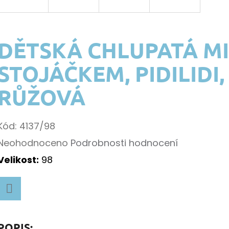
DĚTSKÁ CHLUPATÁ MI
STOJÁČKEM, PIDILIDI,
RŮŽOVÁ
Kód:
4137/98
Průměrné
Neohodnoceno
Podrobnosti hodnocení
k.
hodnocení
Velikost:
98
produktu
je
k.
Facebook
0,0
z
POPIS: