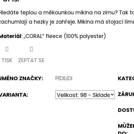
5
k.
Hledáte teplou a měkounkou mikina na zimu? Tak tato
hvězdiček.
zachumlají a hezky je zahřeje. Mikina má stojací lím
Materiál
: „CORAL“ fleece (100% polyester)
TISK
ZEPTAT SE
JMÉNO ZNAČKY
:
PIDILIDI
KATE
ZÁRU
VARIANTA:
DOST
MŮŽE
DO: