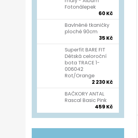
Í
malý - Album
Fotonálepek
P
TURISTICKÝ DENÍK
60 Kč
A
60 Kč
Bavlněné tkaničky
N
ploché 90cm
35 Kč
E
L
Superfit BARE FIT
Dětská celoroční
bota TRACE 1-
006042
Rot/Orange
2 230 Kč
BAČKORY ANTAL
Rascal Basic Pink
459 Kč