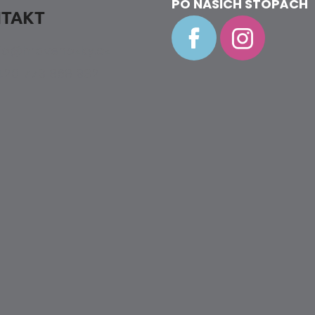
PO NAŠICH STOPÁCH
TAKT
fo
@
hravenozky.cz
20 773 868 932