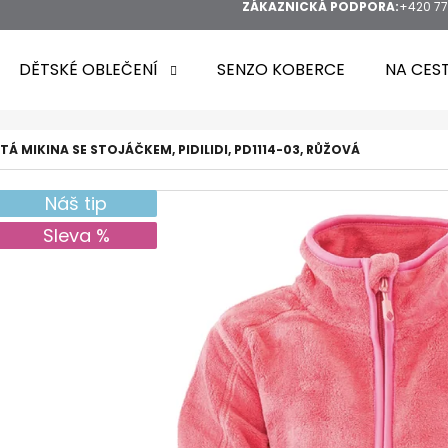
ZÁKAZNICKÁ PODPORA:
+420 77
DĚTSKÉ OBLEČENÍ
SENZO KOBERCE
NA CES
Á MIKINA SE STOJÁČKEM, PIDILIDI, PD1114-03, RŮŽOVÁ
Náš tip
HLEDAT
Sleva %
DOPORUČUJEME