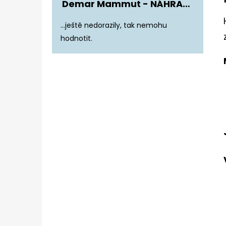
Demar Mammut - NÁHRADNÍ ZATEPLENÍ DO DĚTSKÝCH HOLÍNEK
Hodnocení produktu je 5 z 5 hvězdiče
...ještě nedorazily, tak nemohu
hodnotit.