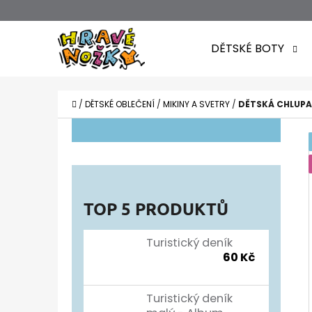
K
Přejít
O
Zpět
Zpět
na
DĚTSKÉ BOTY
Š
do
do
obsah
obchodu
obchodu
Í
CO POTŘEBUJETE NAJÍT?
K
DOMŮ
/
DĚTSKÉ OBLEČENÍ
/
MIKINY A SVETRY
/
DĚTSKÁ CHLUPAT
P
O
S
T
TOP 5 PRODUKTŮ
R
A
Turistický deník
60 Kč
N
N
Turistický deník