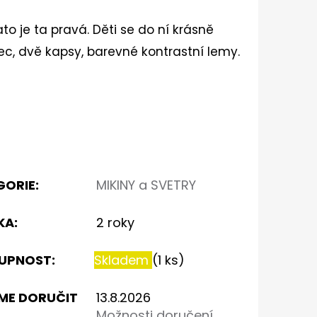
 je ta pravá. Děti se do ní krásně
ec, dvě kapsy, barevné kontrastní lemy.
GORIE
:
MIKINY a SVETRY
KA
:
2 roky
UPNOST:
Skladem
(1 ks)
ME DORUČIT
13.8.2026
Možnosti doručení