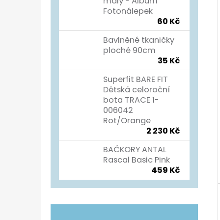
Í
malý - Album
Fotonálepek
P
TURISTICKÝ DENÍK
60 Kč
A
60 Kč
Bavlněné tkaničky
N
ploché 90cm
35 Kč
E
L
Superfit BARE FIT
Dětská celoroční
bota TRACE 1-
006042
Rot/Orange
2 230 Kč
BAČKORY ANTAL
Rascal Basic Pink
459 Kč