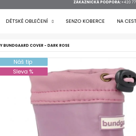
ZÁKAZNICKÁ PODPORA:
+420 77
DĚTSKÉ OBLEČENÍ
SENZO KOBERCE
NA CES
Y BUNDGAARD COVER - DARK ROSE
Náš tip
HLEDAT
Sleva %
DOPORUČUJEME