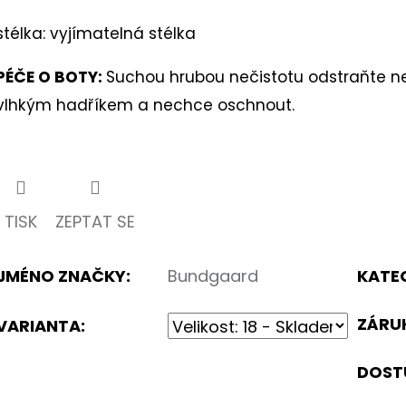
stélka: vyjímatelná stélka
PÉČE O BOTY:
Suchou hrubou nečistotu odstraňte n
vlhkým hadříkem a nechce oschnout.
TISK
ZEPTAT SE
JMÉNO ZNAČKY
:
Bundgaard
KATE
ZÁRU
VARIANTA:
DOST