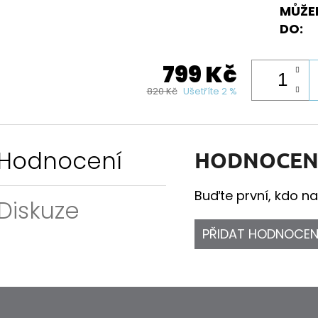
MŮŽE
DO:
799 Kč
820 Kč
Ušetříte 2 %
Hodnocení
HODNOCEN
Buďte první, kdo na
Diskuze
PŘIDAT HODNOCEN