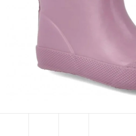
TURISTICKÝ DENÍK MALÝ - ALBUM
BAVLNĚNÉ TKAN
FOTONÁLEPEK
35 Kč
60 Kč