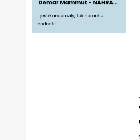
Demar Mammut - NÁHRADNÍ ZATEPLENÍ DO DĚTSKÝCH HOLÍNEK
Hodnocení produktu je 5 z 5 hvězdiče
...ještě nedorazily, tak nemohu
hodnotit.