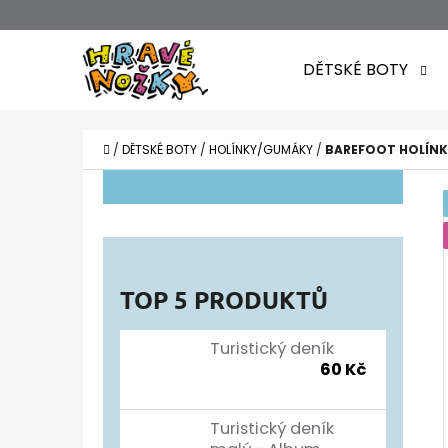
K
Přejít
O
Zpět
Zpět
na
DĚTSKÉ BOTY
Š
do
do
obsah
obchodu
obchodu
Í
CO POTŘEBUJETE NAJÍT?
K
DOMŮ
/
DĚTSKÉ BOTY
/
HOLÍNKY/GUMÁKY
/
BAREFOOT HOLÍNK
P
O
S
T
TOP 5 PRODUKTŮ
R
A
Turistický deník
60 Kč
N
N
Turistický deník