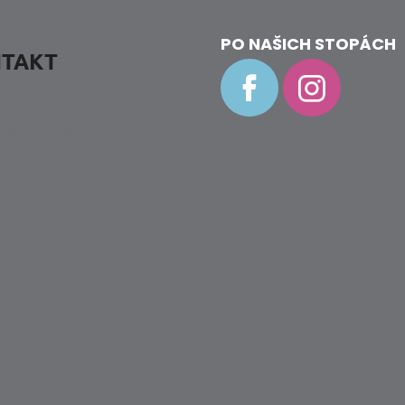
PO NAŠICH STOPÁCH
TAKT
fo
@
hravenozky.cz
20 773 868 932