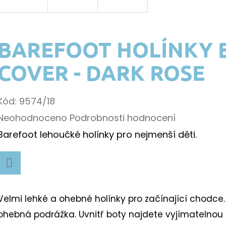
BAREFOOT HOLÍNKY
COVER - DARK ROSE
Kód:
9574/18
Průměrné
Neohodnoceno
Podrobnosti hodnocení
hodnocení
Barefoot lehoučké holínky pro nejmenší děti.
k.
produktu
je
Facebook
0,0
Velmi lehké a ohebné holínky pro začínající chodce
z
k.
ohebná podrážka. Uvnitř boty najdete vyjímatelnou s
5