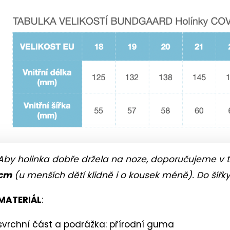
hvězdiček.
k.
Aby holinka dobře držela na noze, doporučujeme v
cm
(u menších dětí klidně i o kousek méně). Do šíř
MATERIÁL
:
svrchní část a podrážka: přírodní guma