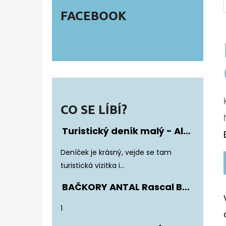
FACEBOOK
CO SE LÍBÍ?
Turistický deník malý - Album Fotonálepek
Hodnocení produktu je 5 z 5 hvězdiče
Deníček je krásný, vejde se tam
turistická vizitka i...
BAČKORY ANTAL Rascal Basic Black
Hodnocení produktu je 5 z 5 hvězdiče
1