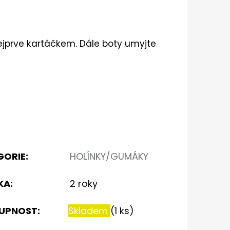
ejprve kartáčkem. Dále boty umyjte
GORIE
:
HOLÍNKY/GUMÁKY
KA
:
2 roky
UPNOST:
Skladem
(1 ks)