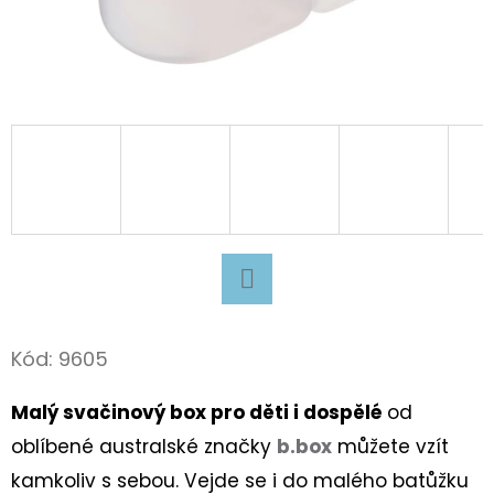
D
O
P
O
R
U
Č
U
J
E
Facebook
M
Kód:
9605
E
Malý svačinový box pro děti i dospělé
od
SUPERFIT
oblíbené australské značky
b.box
můžete vzít
BARE
kamkoliv s sebou. Vejde se i do malého batůžku
FIT