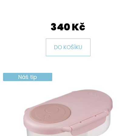
E
T
E
340 Kč
N
A
DO KOŠÍKU
J
Í
T
Náš tip
?
HLEDAT