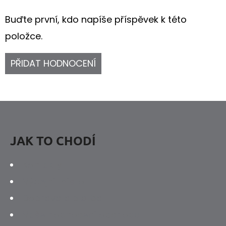
Buďte první, kdo napíše příspěvek k této
položce.
PŘIDAT HODNOCENÍ
Z
Á
P
JAK TO CHODÍ
A
Kontakty
T
Výdejní místo
Í
Doprava a platba
Vaše hodnocení obchodu