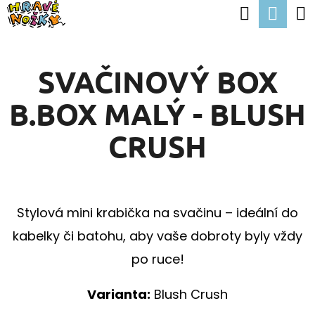
K
Hledat
Nák
Přejít
O
Zpět
Zpět
na
koší
Š
obsah
SVAČINOVÝ BOX
Í
C
K
B.BOX MALÝ - BLUSH
O
P
CRUSH
O
T
Ř
Stylová mini krabička na svačinu – ideální do
E
kabelky či batohu, aby vaše dobroty byly vždy
B
po ruce!
U
J
Varianta:
Blush Crush