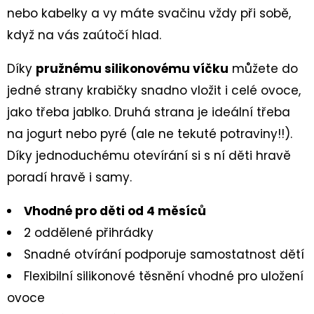
DĚTSKÁ
nebo kabelky a vy máte svačinu vždy při sobě,
CELOROČNÍ
BOTA
když na vás zaútočí hlad.
TRACE
1-
006042
Díky
pružnému silikonovému víčku
můžete do
ROT/ORANGE
jedné strany krabičky snadno vložit i celé ovoce,
2
jako třeba jablko. Druhá strana je ideální třeba
230
Kč
na jogurt nebo pyré (ale ne tekuté potraviny!!).
Díky jednoduchému otevírání si s ní děti hravě
poradí hravě i samy.
Vhodné pro děti od 4 měsíců
2 oddělené přihrádky
Snadné otvírání podporuje samostatnost dětí
Flexibilní silikonové těsnění vhodné pro uložení
ovoce