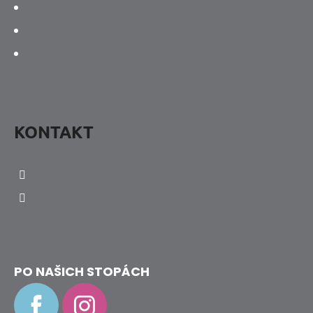
Vrácení, výměna a reklamace
Obchodní podmínky
Jak určit velikost botky
KONTAKT
info
@
hravenozky.cz
+420 773 868 932
PO NAŠICH STOPÁCH