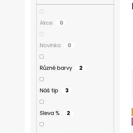
Í
P
TURISTICKÝ DENÍK
A
60 Kč
0
Akce
N
E
0
Novinka
L
2
Různé barvy
3
Náš tip
2
Sleva %