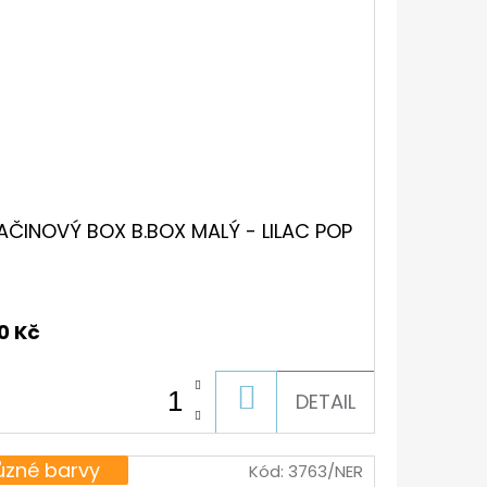
AČINOVÝ BOX B.BOX MALÝ - LILAC POP
0 Kč
DO
DETAIL
KOŠÍKU
ůzné barvy
Kód:
3763/NER