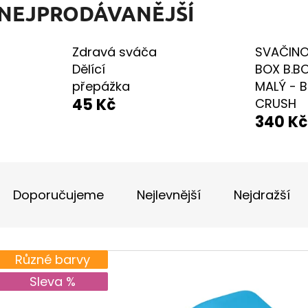
NEJPRODÁVANĚJŠÍ
TURISTICKÝ DENÍK MALÝ - ALBUM
BAVLNĚNÉ TKAN
FOTONÁLEPEK
35 Kč
Zdravá sváča
SVAČIN
60 Kč
Dělící
BOX B.B
přepážka
MALÝ - 
45 Kč
CRUSH
340 Kč
Ř
A
Doporučujeme
Nejlevnější
Nejdražší
Z
E
V
N
Různé barvy
Ý
Sleva %
Í
P