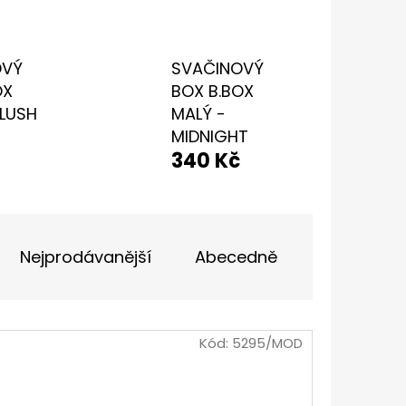
IČKY PLOCHÉ 90CM
OVÝ
SVAČINOVÝ
OX
BOX B.BOX
BLUSH
MALÝ -
MIDNIGHT
340 Kč
Nejprodávanější
Abecedně
Kód:
5295/MOD