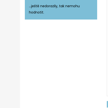
Hodnocení produktu je 5 z 5 hvězdiče
...ještě nedorazily, tak nemohu
hodnotit.