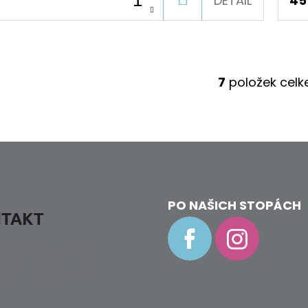
DETAIL
45
KOŠÍKU
7
položek cel
O
V
L
Á
D
A
C
PO NAŠICH STOPÁCH
Í
TAKT
P
R
fo
@
hravenozky.cz
V
20 773 868 932
K
Y