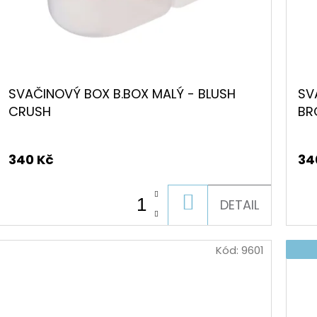
SVAČINOVÝ BOX B.BOX MALÝ - BLUSH
SV
CRUSH
BR
340 Kč
34
k.
DO
DETAIL
KOŠÍKU
Kód:
9601
k.