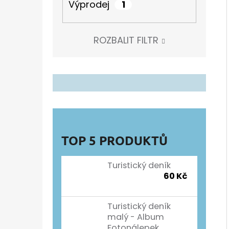
1
Výprodej
ROZBALIT FILTR
TOP 5 PRODUKTŮ
Turistický deník
60 Kč
Turistický deník
malý - Album
Fotonálepek