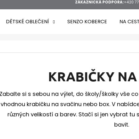
ZÁKAZNICKÁ PODPORA:
+420 77
DĚTSKÉ OBLEČENÍ
SENZO KOBERCE
NA CES
HLEDAT
KRABIČKY NA
Zabalte si s sebou na výlet, do školy/školky vše c
DOPORUČUJEME
vhodnou krabičku na svačinu nebo box. V nabídc
různých velikostí a barev. Stačí si jen vybrat t
bavit.