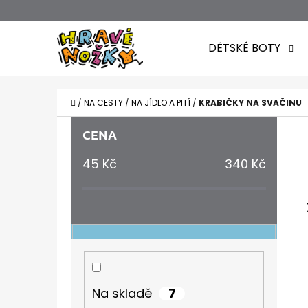
K
Přejít
O
Zpět
Zpět
na
DĚTSKÉ BOTY
Š
do
do
obsah
obchodu
obchodu
Í
CO POTŘEBUJETE NAJÍT?
K
DOMŮ
/
NA CESTY
/
NA JÍDLO A PITÍ
/
KRABIČKY NA SVAČINU
P
CENA
O
45
Kč
340
Kč
S
T
R
A
N
N
7
Na skladě