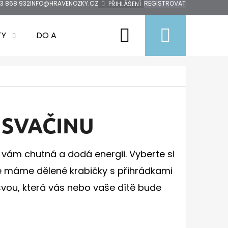
3 868 932
INFO@HRAVENOZKY.CZ
REGISTROVAT
PŘIHLÁŠENÍ
Hledat
Nákup
TY
DO AUTA
DOPRODEJ
ZNAČKY
košík
 SVAČINU
o vám chutná a dodá energii. Vyberte si
e máme dělené krabičky s přihrádkami
u svou, která vás nebo vaše dítě bude