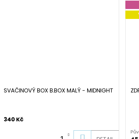
SVAČINOVÝ BOX B.BOX MALÝ - MIDNIGHT
ZD
340 Kč
Pův
DO