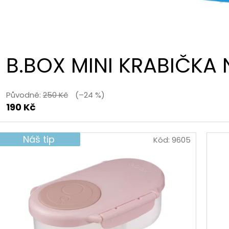
B.BOX MINI KRABIČKA
Původně:
250 Kč
(–24 %)
190 Kč
Náš tip
Kód:
9605