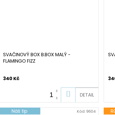
k.
SVAČINOVÝ BOX B.BOX MALÝ -
SV
FLAMINGO FIZZ
340 Kč
34
DO
DETAIL
KOŠÍKU
Náš tip
R
Kód:
9604