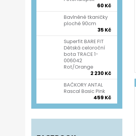
60 Kč
Bavlněné tkaničky
ploché 90cm
35 Kč
Superfit BARE FIT
Dětská celoroční
bota TRACE 1-
006042
Rot/Orange
2 230 Kč
BAČKORY ANTAL
Rascal Basic Pink
459 Kč