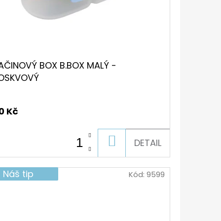
AČINOVÝ BOX B.BOX MALÝ -
OSKVOVÝ
0 Kč
DO
DETAIL
KOŠÍKU
Náš tip
Kód:
9599