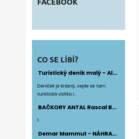
FACEBOOK
CO SE LÍBÍ?
Turistický deník malý - Album Fotonálepek
Hodnocení produktu je 5 z 5 hvězdiče
Deníček je krásný, vejde se tam
turistická vizitka i...
BAČKORY ANTAL Rascal Basic Black
Hodnocení produktu je 5 z 5 hvězdiče
1
Demar Mammut - NÁHRADNÍ ZATEPLENÍ DO DĚTSKÝCH HOLÍNEK