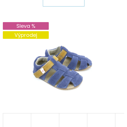
E
T
E
Sleva %
N
Výprodej
A
J
Í
T
?
HLEDAT