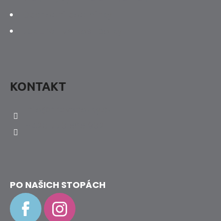
Obchodní podmínky
Jak určit velikost botky
KONTAKT
info
@
hravenozky.cz
+420 773 868 932
PO NAŠICH STOPÁCH