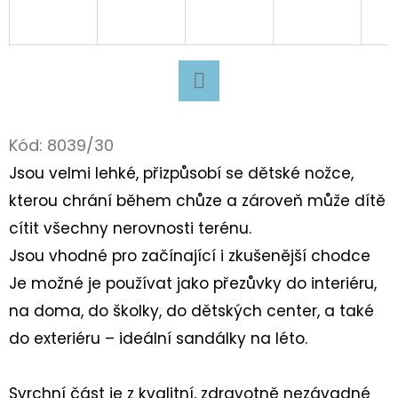
D
O
P
O
Facebook
R
Kód:
8039/30
U
Jsou velmi lehké, přizpůsobí se dětské nožce,
Č
U
kterou chrání během chůze a zároveň může dítě
J
cítit všechny nerovnosti terénu.
E
Jsou vhodné pro začínající i zkušenější chodce
M
Je možné je používat jako přezůvky do interiéru,
E
na doma, do školky, do dětských center, a také
do exteriéru – ideální sandálky na léto.
BAVLNĚNÉ
TKANIČKY
PLOCHÉ
Svrchní část je z kvalitní, zdravotně nezávadné