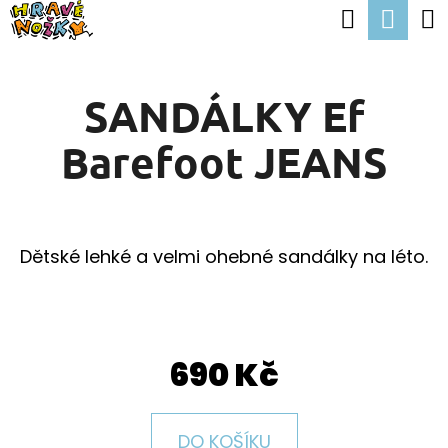
K
Hledat
Nák
Přejít
O
Zpět
Zpět
na
koší
Š
obsah
SANDÁLKY Ef
Í
C
K
Barefoot JEANS
O
P
O
T
Dětské lehké a velmi ohebné sandálky na léto.
Ř
E
B
690 Kč
U
J
DO KOŠÍKU