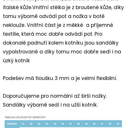
90CM
italské kůže.Vnitřní stélka je z broušené kůže, díky
35
tomu výborně odvádí pot a nožka v botě
Kč
neklouže. Vnitřní část je z měkké a příjemné
textílie, která moc dobře odvádí pot. Pro
dokonalé padnutí kolem kotníku jsou sandálky
vypolstrované a díky tomu moc dobře sedí i na
úzký kotník
Podešev má tloušku 3 mm a je velmi flexibilní.
Doporučujeme pro normální až širší nožky.
Sandálky výborně sedí i na užší kotník.