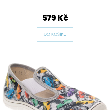
E
T
579 Kč
E
N
A
DO KOŠÍKU
J
Í
T
?
HLEDAT