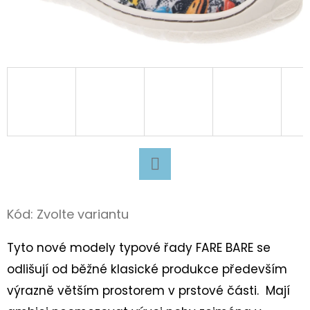
D
O
P
O
R
U
Č
U
J
Facebook
E
M
Kód:
Zvolte variantu
E
Tyto nové modely typové řady FARE BARE se
odlišují od běžné klasické produkce především
BAČKORY
výrazně větším prostorem v prstové části. Mají
ANTAL
RASCAL