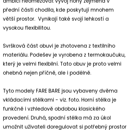
ambici neomezovat vývoj nohy zejména v
BASIC
PINK
přední části chodila, kde poskytují mnohem
459
větší prostor. Vynikají také svojí lehkostí a
Kč
vysokou flexibilitou.
Svršková část obuvi je zhotovena z textilního
materiálu. Podešev je vyrobena z termokaučuku,
který je velmi flexibilní. Tato obuv je proto velmi
ohebná nejen příčně, ale i podélně.
Tyto modely FARE BARE jsou vybaveny dvěma
vkládacími stélkami - viz. foto. Horní stélka je
funkčně i vzhledově obdobou klasického
provedení. Druhá, spodní stélka má za úkol
umožnit uživateli doregulovat si potřebný prostor