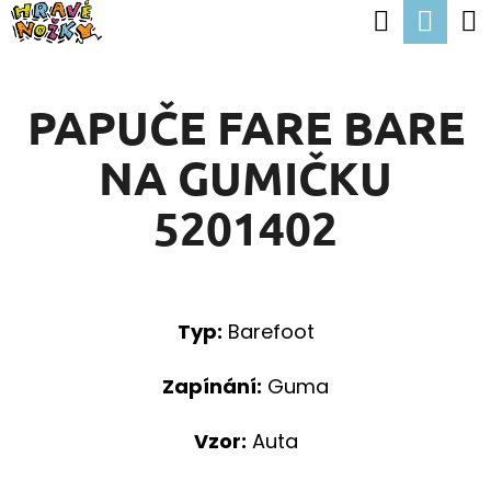
K
Hledat
Nák
Přejít
O
Zpět
Zpět
na
koší
Š
obsah
PAPUČE FARE BARE
Í
C
K
NA GUMIČKU
O
P
5201402
O
T
Ř
Typ:
Barefoot
E
B
Zapínání:
Guma
U
Vzor:
Auta
J