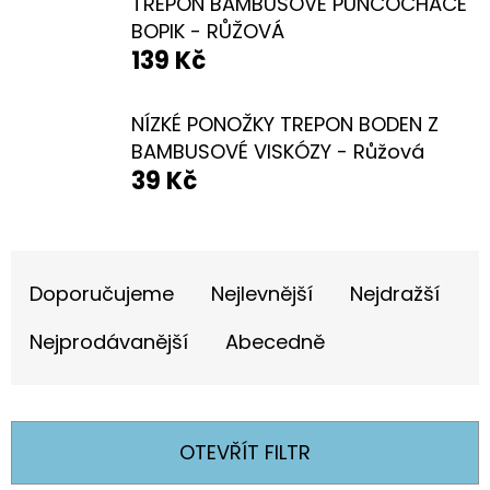
E
TREPON BAMBUSOVÉ PUNČOCHÁČE
BOPIK - RŮŽOVÁ
T
139 Kč
E
N
NÍZKÉ PONOŽKY TREPON BODEN Z
A
BAMBUSOVÉ VISKÓZY - Růžová
39 Kč
J
Í
T
Ř
?
Doporučujeme
Nejlevnější
Nejdražší
A
Z
Nejprodávanější
Abecedně
E
N
HLEDAT
Í
OTEVŘÍT FILTR
P