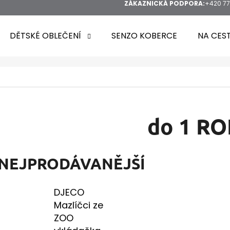
ZÁKAZNICKÁ PODPORA:
+420 77
DĚTSKÉ OBLEČENÍ
SENZO KOBERCE
NA CES
HLEDAT
do 1 R
DOPORUČUJEME
NEJPRODÁVANĚJŠÍ
DJECO
Mazlíčci ze
ZOO