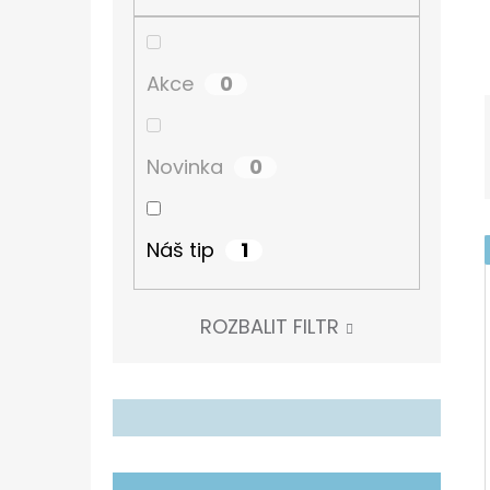
Í
P
TURISTICKÝ DENÍK
A
60 Kč
0
Akce
N
E
0
Novinka
L
1
Náš tip
ROZBALIT FILTR