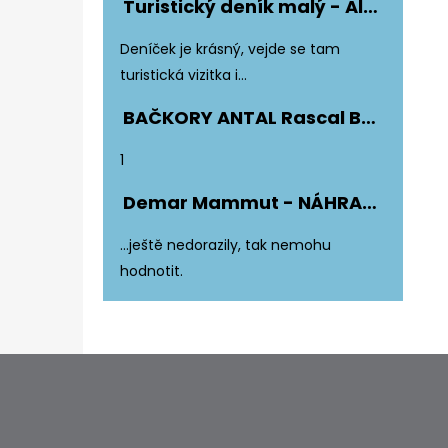
Turistický deník malý - Album Fotonálepek
Hodnocení produktu je 5 z 5 hvězdiče
Deníček je krásný, vejde se tam
turistická vizitka i...
BAČKORY ANTAL Rascal Basic Black
Hodnocení produktu je 5 z 5 hvězdiče
1
Demar Mammut - NÁHRADNÍ ZATEPLENÍ DO DĚTSKÝCH HOLÍNEK
Hodnocení produktu je 5 z 5 hvězdiče
...ještě nedorazily, tak nemohu
hodnotit.
Z
Á