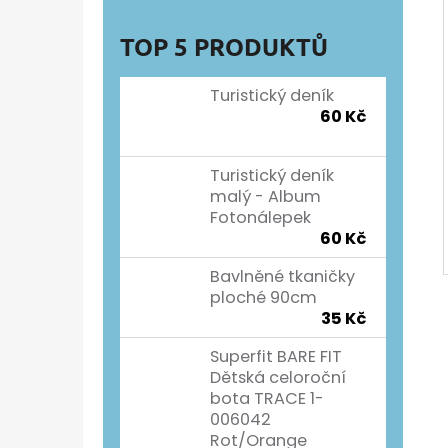
TOP 5 PRODUKTŮ
Turistický deník
60 Kč
Turistický deník
malý - Album
Fotonálepek
60 Kč
Bavlněné tkaničky
ploché 90cm
35 Kč
Superfit BARE FIT
Dětská celoroční
bota TRACE 1-
006042
Rot/Orange