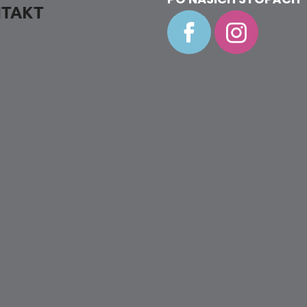
TAKT
fo
@
hravenozky.cz
20 773 868 932