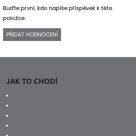
Buďte první, kdo napíše příspěvek k této
položce.
PŘIDAT HODNOCENÍ
Z
Á
P
JAK TO CHODÍ
A
Kontakty
T
Výdejní místo
Í
Doprava a platba
Vaše hodnocení obchodu
Vrácení, výměna a reklamace