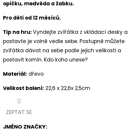
60
opičku, medvěda a žabku.
Kč
Pro děti od 12 měsíců.
Tip na hru:
Vyndejte zvířátka z vkládací desky a
postavte je volně vedle sebe. Postupně můžete
zvířátka dávat na sebe podle jejich velikosti a
postavit komín. Kdo koho unese?
Materiál:
dřevo
Velikost balení:
22,6 x 22,6x 2,5cm
ZEPTAT SE
JMÉNO ZNAČKY
: