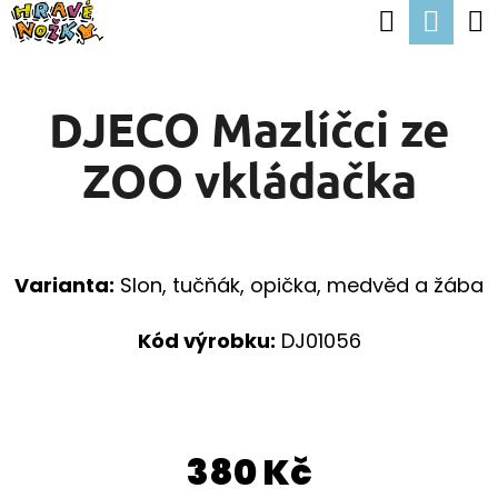
K
Hledat
Nák
Přejít
O
Zpět
Zpět
na
koší
Š
obsah
DJECO Mazlíčci ze
Í
C
K
ZOO vkládačka
O
P
O
T
Varianta:
Slon, tučňák, opička, medvěd a žába
Ř
Kód výrobku:
DJ01056
E
B
U
380 Kč
J