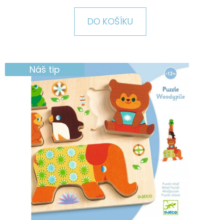
E
T
DO KOŠÍKU
E
N
A
Náš tip
J
Í
T
?
HLEDAT