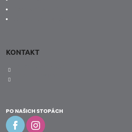
Obchodní podmínky
Jak určit velikost botky
KONTAKT
info
@
hravenozky.cz
+420 773 868 932
PO NAŠICH STOPÁCH