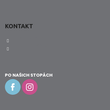
KONTAKT
info
@
hravenozky.cz
+420 773 868 932
PO NAŠICH STOPÁCH