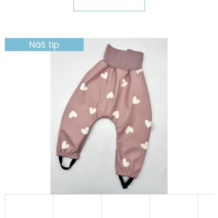
E
T
E
Náš tip
N
A
J
Í
T
?
HLEDAT