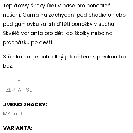
BASIC
Teplákový široký úlet v pase pro pohodlné
PINK
nošení. Guma na zachycení pod chodidlo nebo
459
Kč
pod gumovku zajistí dítěti ponožky v suchu.
Skvělá varianta pro děti do školky nebo na
procházku po dešti.
Střih kalhot je pohodlný jak dětem s plenkou tak
bez.
ZEPTAT SE
JMÉNO ZNAČKY
:
MKcool
VARIANTA: