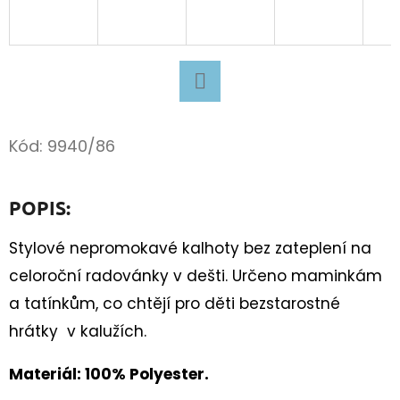
D
O
P
O
Facebook
R
Kód:
9940/86
U
Č
U
POPIS:
J
E
Stylové nepromokavé kalhoty bez zateplení na
M
celoroční radovánky v dešti. Určeno maminkám
E
a tatínkům, co chtějí pro děti bezstarostné
hrátky v kalužích.
BAČKORY
Materiál: 100% Polyester.
ANTAL
RASCAL