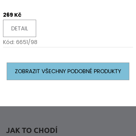
269 Kč
DETAIL
Kód:
6651/98
ZOBRAZIT VŠECHNY PODOBNÉ PRODUKTY
Z
Á
P
JAK TO CHODÍ