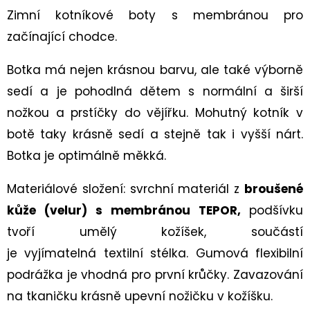
DĚTSKÁ
Zimní kotníkové boty s membránou pro
CELOROČNÍ
BOTA
začínající chodce.
TRACE
1-
006042
Botka má nejen krásnou barvu, ale také výborně
ROT/ORANGE
sedí a je pohodlná dětem s normální a širší
2
230
nožkou a prstíčky do vějířku. Mohutný kotník v
Kč
botě taky krásně sedí a stejně tak i vyšší nárt.
Botka je optimálně měkká.
Materiálové složení: svrchní materiál z
broušené
kůže (velur) s membránou TEPOR,
podšívku
tvoří umělý kožíšek, součástí
je vyjímatelná textilní stélka. Gumová flexibilní
podrážka je vhodná pro první krůčky. Zavazování
na tkaničku
krásně upevní nožičku v kožíšku.