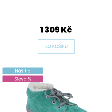
E
T
E
N
1 309 Kč
A
J
DO KOŠÍKU
Í
T
?
Náš tip
Sleva %
HLEDAT