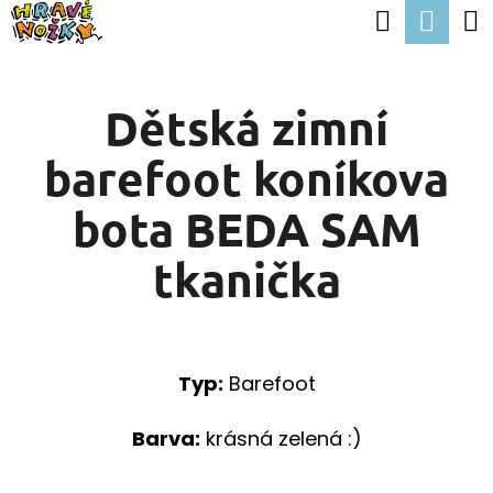
K
Hledat
Nák
Přejít
O
Zpět
Zpět
na
koší
Š
obsah
Dětská zimní
Í
C
K
barefoot koníkova
O
P
bota BEDA SAM
O
tkanička
T
Ř
E
Typ:
Barefoot
B
U
Barva:
krásná zelená :)
J