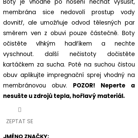
Boty je vhodné po nošení nechat vysušit,
membrána sice nedovolí prostup vody
dovnitř, ale umožňuje odvod tělesných par
směrem ven z obuvi pouze částečně. B
oty
očistěte vlhkým hadříkem a nechte
vyschnout. další nečistoty dočistěte
kartáčkem za sucha. Poté na suchou čistou
obuv aplikujte impregnační sprej vhodný na
membránovou obuv.
POZOR! Neperte a
nesušte u zdrojů tepla, hořlavý materiál.
ZEPTAT SE
JMÉNO ZNAČKY
: