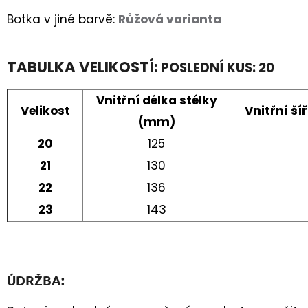
Botka v jiné barvě:
Růžová varianta
TABULKA VELIKOSTÍ:
POSLEDNÍ KUS: 20
Vnitřní délka stélky
Velikost
Vnitřní š
(mm)
20
125
21
130
22
136
23
143
ÚDRŽBA: