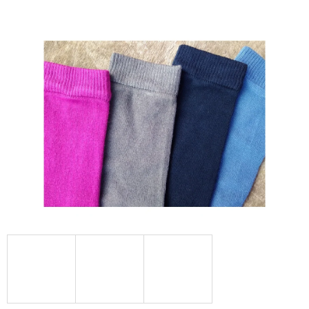
E
T
E
N
A
J
Í
T
?
HLEDAT