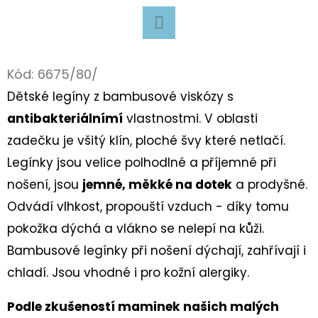
D
O
Facebook
P
Kód:
6675/80/
O
Dětské legíny z bambusové viskózy s
R
antibakteriálnímí
vlastnostmi. V oblasti
U
zadečku je všitý klín, ploché švy které netlačí.
Č
U
Legínky jsou velice polhodlné a příjemné při
J
nošení, jsou
jemné, měkké na dotek
a prodyšné.
E
Odvádí vlhkost, propouští vzduch - díky tomu
M
pokožka dýchá a vlákno se nelepí na kůži.
E
Bambusové legínky při nošení dýchají, zahřívají i
chladí. Jsou
vhodné i pro kožní alergiky.
BAVLNĚNÉ
TKANIČKY
Podle zkušeností maminek našich malých
PLOCHÉ