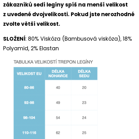
90CM
zákazníků sedí legíny spíš na menší velikost
35
z uvedené dvojvelikosti. Pokud jste nerozhodné
Kč
zvolte větší velikost.
SLOŽENÍ
: 80% Viskóza (Bambusová viskóza), 18%
Polyamid, 2% Elastan