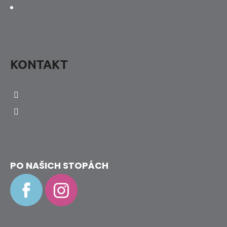
Jak určit velikost botky
KONTAKT
info
@
hravenozky.cz
+420 773 868 932
PO NAŠICH STOPÁCH