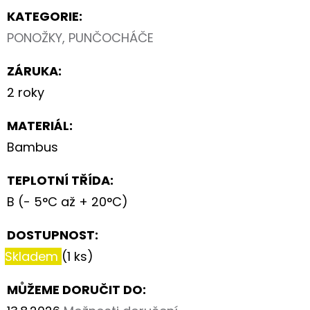
KATEGORIE
:
PONOŽKY, PUNČOCHÁČE
ZÁRUKA
:
2 roky
MATERIÁL
:
Bambus
TEPLOTNÍ TŘÍDA
:
B (- 5°C až + 20°C)
DOSTUPNOST:
Skladem
(1 ks)
MŮŽEME DORUČIT DO: