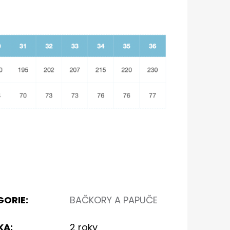
GORIE
:
BAČKORY A PAPUČE
KA
:
2 roky