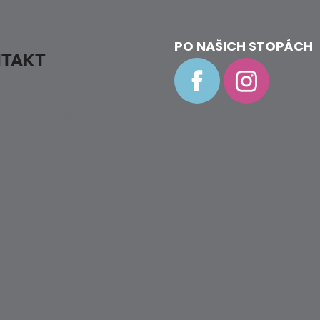
PO NAŠICH STOPÁCH
TAKT
fo
@
hravenozky.cz
20 773 868 932