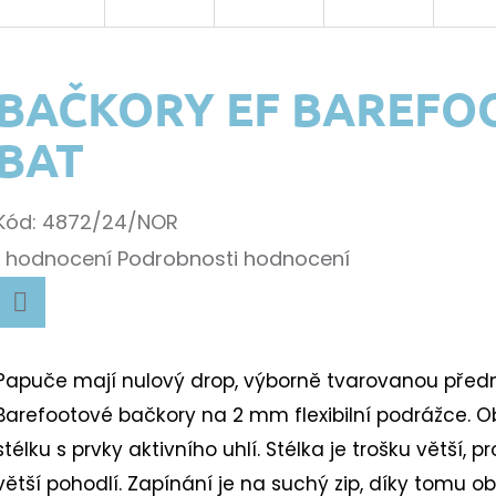
BAČKORY EF BAREFOO
BAT
Kód:
4872/24/NOR
Průměrné
1 hodnocení
Podrobnosti hodnocení
hodnocení
k.
produktu
Facebook
je
Papuče mají nulový drop, výborně tvarovanou přední
5,0
B
arefootové bačkory na 2 mm flexibilní podrážce.
O
z
k.
stélku s prvky aktivního uhlí. Stélka je trošku větší, 
5
větší pohodlí.
Zapínání je na suchý zip, díky tomu obu