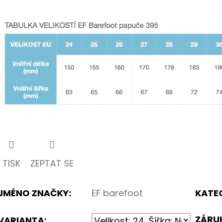
hvězdiček.
k.
TISK
ZEPTAT SE
JMÉNO ZNAČKY
:
EF barefoot
KATE
ZÁRU
VARIANTA: