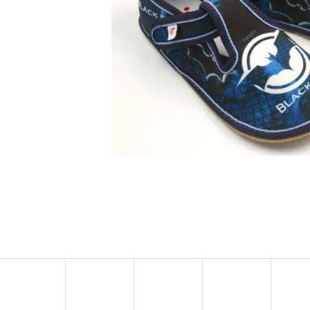
TURISTICKÝ DENÍK MALÝ - ALBUM
BAVLNĚNÉ TKAN
FOTONÁLEPEK
35 Kč
60 Kč