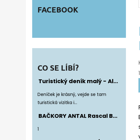
FACEBOOK
CO SE LÍBÍ?
Turistický deník malý - Album Fotonálepek
Hodnocení produktu je 5 z 5 hvězdiče
Deníček je krásný, vejde se tam
turistická vizitka i...
BAČKORY ANTAL Rascal Basic Black
Hodnocení produktu je 5 z 5 hvězdiče
1