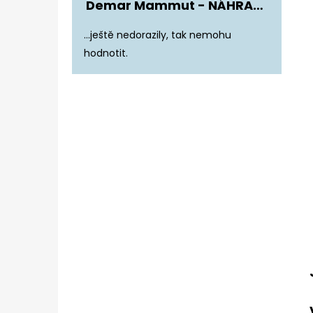
Demar Mammut - NÁHRADNÍ ZATEPLENÍ DO DĚTSKÝCH HOLÍNEK
Hodnocení produktu je 5 z 5 hvězdiče
...ještě nedorazily, tak nemohu
hodnotit.