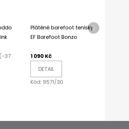
Další
roddo
Plátěné barefoot tenisky
produkt
ink
EF Barefoot Bonzo
(–37
1 090 Kč
DETAIL
Kód:
9571/30