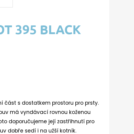
T 395 BLACK
 část s dostatkem prostoru pro prsty.
buv má vyndávací rovnou koženou
proto doporučujeme její zastřihnutí pro
v dobře sedí i na užší kotník.