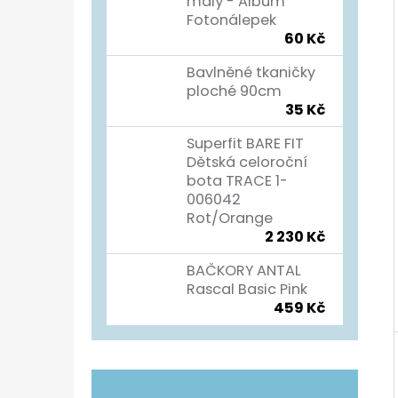
Í
malý - Album
Fotonálepek
P
TURISTICKÝ DENÍK
60 Kč
A
60 Kč
Bavlněné tkaničky
N
ploché 90cm
35 Kč
E
L
Superfit BARE FIT
Dětská celoroční
bota TRACE 1-
006042
Rot/Orange
2 230 Kč
BAČKORY ANTAL
Rascal Basic Pink
459 Kč