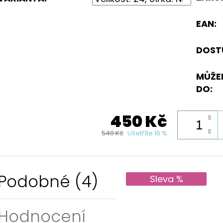
EAN
:
DOST
MŮŽE
DO:
450 Kč
540 Kč
Ušetříte 16 %
Podobné (4)
Sleva %
Hodnocení