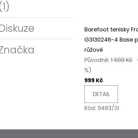
(1)
Diskuze
Barefoot tenisky F
G3130246-4 Base p
Značka
růžové
Původně:
1 599 Kč
%)
999 Kč
DETAIL
Kód:
9483/31