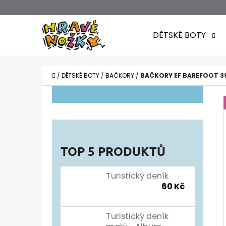
K
Přejít
O
Zpět
Zpět
na
DĚTSKÉ BOTY
Š
do
do
obsah
obchodu
obchodu
Í
CO POTŘEBUJETE NAJÍT?
K
DOMŮ
/
DĚTSKÉ BOTY
/
BAČKORY
/
BAČKORY EF BAREFOOT 3
P
O
S
T
TOP 5 PRODUKTŮ
R
A
Turistický deník
60 Kč
N
N
Turistický deník