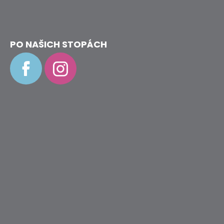
D
O
PO NAŠICH STOPÁCH
P
O
R
U
Č
U
J
E
M
E
BAČKORY
ANTAL
RASCAL