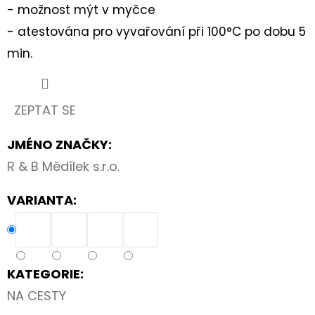
90CM
- možnost mýt v myčce
35
- atestována pro vyvařování při 100°C po dobu 5
Kč
min.
ZEPTAT SE
JMÉNO ZNAČKY
:
R & B Mědílek s.r.o.
VARIANTA:
KATEGORIE
:
NA CESTY