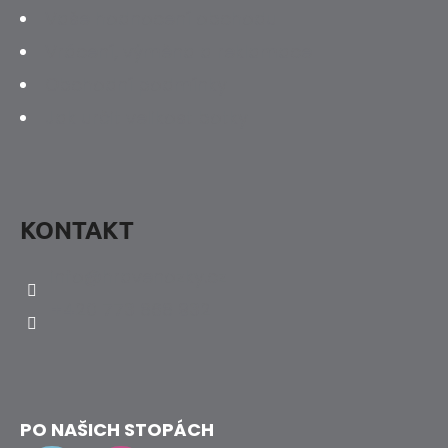
Vaše hodnocení obchodu
Vrácení, výměna a reklamace
Obchodní podmínky
Jak určit velikost botky
KONTAKT
info
@
hravenozky.cz
+420 773 868 932
PO NAŠICH STOPÁCH