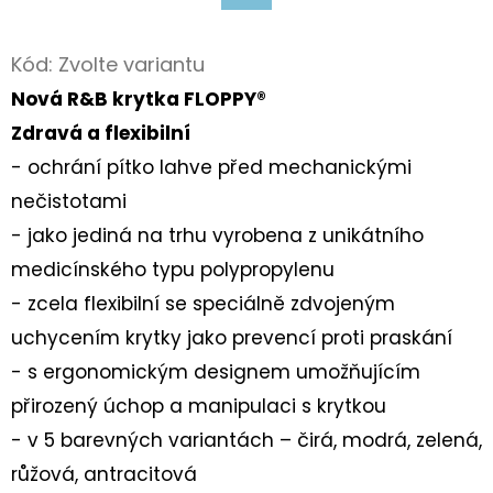
Facebook
D
Kód:
Zvolte variantu
O
Nová R&B krytka FLOPPY®
P
O
Zdravá a flexibilní
R
- ochrání pítko lahve před mechanickými
U
nečistotami
Č
- jako jediná na trhu vyrobena z unikátního
U
medicínského typu polypropylenu
J
- zcela flexibilní se speciálně zdvojeným
E
M
uchycením krytky jako prevencí proti praskání
E
- s ergonomickým designem umožňujícím
přirozený úchop a manipulaci s krytkou
- v 5 barevných variantách – čirá, modrá, zelená,
BAVLNĚNÉ
TKANIČKY
růžová, antracitová
PLOCHÉ