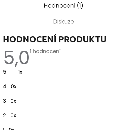
Hodnocení (1)
Diskuze
HODNOCENÍ PRODUKTU
5,0
Průměrné
1 hodnocení
hodnocení
produktu
je
5
1x
5,0
z
5
4
0x
hvězdiček.
3
0x
2
0x
1
0x