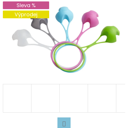
E
Sleva %
T
Výprodej
E
N
A
J
Í
T
?
HLEDAT