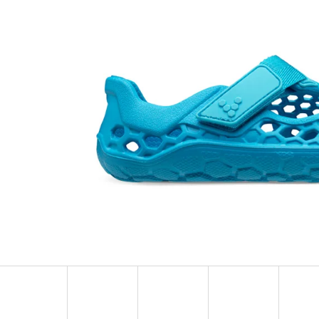
TURISTICKÝ DENÍK MALÝ - ALBUM
BAVLNĚNÉ TKAN
FOTONÁLEPEK
35 Kč
60 Kč