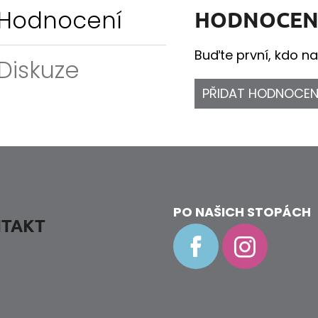
Hodnocení
HODNOCEN
Buďte první, kdo na
Diskuze
PŘIDAT HODNOCEN
PO NAŠICH STOPÁCH
TAKT
fo
@
hravenozky.cz
20 773 868 932