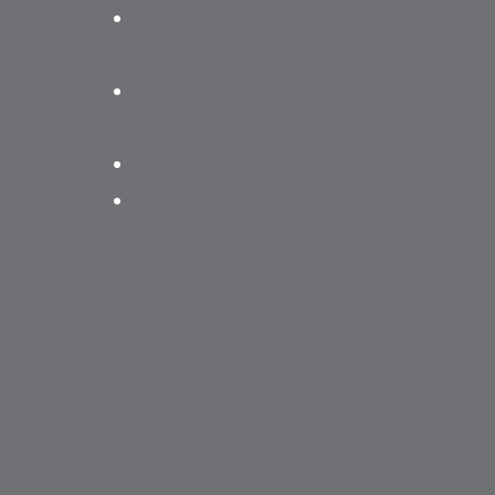
Vaše hodnocení
obchodu
Vrácení, výměna a
reklamace
Obchodní podmínky
Jak určit velikost botky