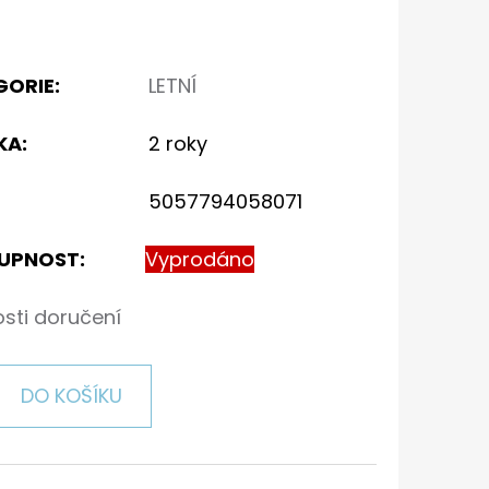
GORIE
:
LETNÍ
KA
:
2 roky
5057794058071
UPNOST:
Vyprodáno
sti doručení
DO KOŠÍKU