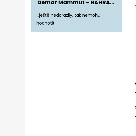
Demar Mammut - NÁHRADNÍ ZATEPLENÍ DO DĚTSKÝCH HOLÍNEK
Hodnocení produktu je 5 z 5 hvězdiče
...ještě nedorazily, tak nemohu
hodnotit.