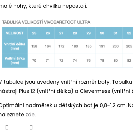
hvězdiček.
malé nohy, které chvilku nepostojí.
k.
V tabulce jsou uvedeny vnitřní rozměr boty. Tabulk
nástroji Plus 12 (vnitřní délka) a Clevermess (vnitřní 
Optimální nadměrek u dětských bot je 0,8-1,2 cm. N
naleznete
zde
.