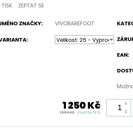
TISK
ZEPTAT SE
JMÉNO ZNAČKY
:
VIVOBAREFOOT
KATE
ZÁRU
VARIANTA:
EAN
:
DOST
Možno
1 250 Kč
1 550 Kč
Ušetříte 19 %