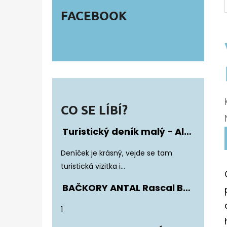
FACEBOOK
CO SE LÍBÍ?
Turistický deník malý - Album Fotonálepek
Hodnocení produktu je 5 z 5 hvězdiče
Deníček je krásný, vejde se tam
turistická vizitka i...
BAČKORY ANTAL Rascal Basic Black
Hodnocení produktu je 5 z 5 hvězdiče
1