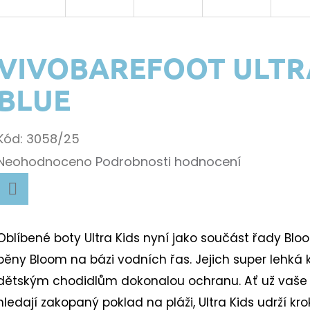
VIVOBAREFOOT ULTR
BLUE
Kód:
3058/25
Průměrné
Neohodnoceno
Podrobnosti hodnocení
hodnocení
k.
produktu
Facebook
je
Oblíbené boty Ultra Kids nyní jako součást řady Bloo
0,0
pěny Bloom na bázi vodních řas. Jejich super lehká
z
k.
dětským chodidlům dokonalou ochranu. Ať už vaše 
5
hledají zakopaný poklad na pláži, Ultra Kids udrží kro