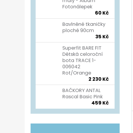
Í
malý - Album
Fotonálepek
P
TURISTICKÝ DENÍK
60 Kč
A
60 Kč
Bavlněné tkaničky
N
ploché 90cm
35 Kč
E
L
Superfit BARE FIT
Dětská celoroční
bota TRACE 1-
006042
Rot/Orange
2 230 Kč
BAČKORY ANTAL
Rascal Basic Pink
459 Kč