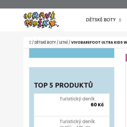
K
Přejít
O
Zpět
Zpět
na
DĚTSKÉ BOTY
Š
do
do
obsah
obchodu
obchodu
Í
CO POTŘEBUJETE NAJÍT?
K
DOMŮ
/
DĚTSKÉ BOTY
/
LETNÍ
/
VIVOBAREFOOT ULTRA KIDS W
P
O
S
T
TOP 5 PRODUKTŮ
R
A
Turistický deník
60 Kč
N
N
Turistický deník