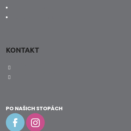
Obchodní podmínky
Jak určit velikost botky
KONTAKT
info
@
hravenozky.cz
+420 773 868 932
PO NAŠICH STOPÁCH