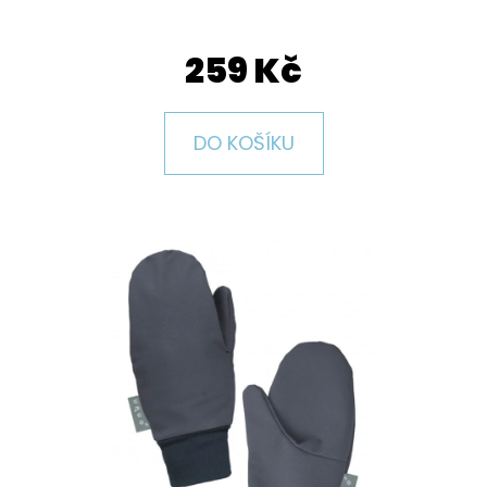
E
T
259 Kč
E
N
DO KOŠÍKU
A
J
Í
T
?
HLEDAT