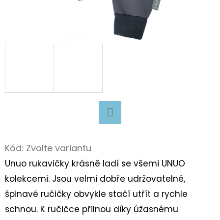
D
O
P
O
R
U
Č
U
J
Facebook
E
Kód:
Zvolte variantu
M
E
Unuo rukavičky krásně ladí se všemi UNUO
kolekcemi. Jsou velmi dobře udržovatelné,
špinavé ručičky obvykle stačí utřít a rychle
BAČKORY
ANTAL
schnou. K ručičce přilnou díky úžasnému
RASCAL