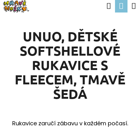
K
Hledat
Nák
Přejít
O
Zpět
Zpět
na
koší
Š
obsah
UNUO, DĚTSKÉ
Í
C
K
SOFTSHELLOVÉ
O
P
RUKAVICE S
O
FLEECEM, TMAVĚ
T
Ř
ŠEDÁ
E
B
U
Rukavice zaručí zábavu v každém počasí.
J