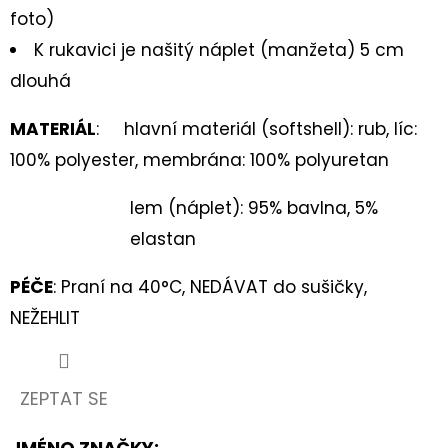
foto)
K rukavici je našitý náplet (manžeta) 5 cm
dlouhá
MATERIÁL
: hlavní materiál (softshell): rub, líc:
100% polyester, membrána: 100% polyuretan
lem (náplet): 95% bavlna, 5%
elastan
PÉČE
: Praní na 40°C, NEDÁVAT do sušičky,
NEŽEHLIT
ZEPTAT SE
JMÉNO ZNAČKY
: