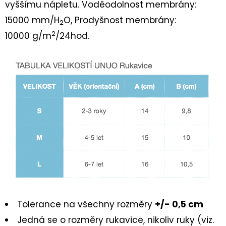
BASIC
vyššímu nápletu.
Voděodolnost membrány:
PINK
15000 mm/H
O
, Prodyšnost membrány:
2
459
2
10000 g/m
/24hod
.
Kč
Tolerance na všechny rozměry
+/- 0,5 cm
Jedná se o rozměry rukavice, nikoliv ruky (viz.