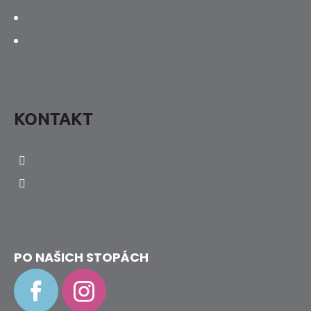
Obchodní podmínky
Jak určit velikost botky
KONTAKT
info
@
hravenozky.cz
+420 773 868 932
PO NAŠICH STOPÁCH