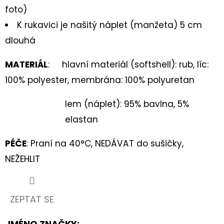
foto)
K rukavici je našitý náplet (manžeta) 5 cm
dlouhá
MATERIÁL
: hlavní materiál (softshell): rub, líc:
100% polyester, membrána: 100% polyuretan
lem (náplet): 95% bavlna, 5%
elastan
PÉČE
: Praní na 40°C, NEDÁVAT do sušičky,
NEŽEHLIT
ZEPTAT SE
JMÉNO ZNAČKY
: