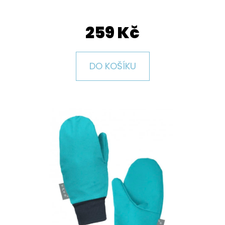
E
T
259 Kč
E
N
DO KOŠÍKU
A
J
Í
T
?
HLEDAT