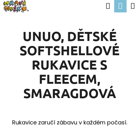
K
Hledat
Nák
Přejít
O
Zpět
Zpět
na
koší
Š
obsah
UNUO, DĚTSKÉ
Í
C
K
SOFTSHELLOVÉ
O
P
RUKAVICE S
O
FLEECEM,
T
Ř
SMARAGDOVÁ
E
B
U
Rukavice zaručí zábavu v každém počasí.
J