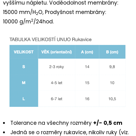
DĚTSKÁ
vyššímu nápletu.
Voděodolnost membrány:
CELOROČNÍ
15000 mm/H
O
, Prodyšnost membrány:
BOTA
2
TRACE
2
10000 g/m
/24hod
.
1-
006042
ROT/ORANGE
2
230
Kč
Tolerance na všechny rozměry
+/- 0,5 cm
Jedná se o rozměry rukavice, nikoliv ruky (viz.