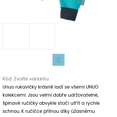
D
O
P
O
R
U
Č
U
J
Facebook
E
Kód:
Zvolte variantu
M
E
Unuo rukavičky krásně ladí se všemi UNUO
kolekcemi. Jsou velmi dobře udržovatelné,
špinavé ručičky obvykle stačí utřít a rychle
SUPERFIT
BARE
schnou. K ručičce přilnou díky úžasnému
FIT