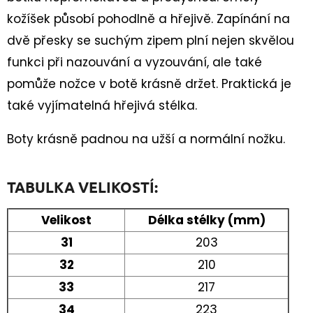
kožíšek působí pohodlně a hřejivě. Zapínání na
dvě přesky se suchým zipem plní nejen skvělou
funkci při nazouvání a vyzouvání, ale také
pomůže nožce v botě krásně držet. Praktická je
také vyjímatelná hřejivá stélka.
Boty krásně padnou na užší a normální nožku.
TABULKA VELIKOSTÍ:
Velikost
Délka stélky (mm)
31
203
32
210
33
217
34
223