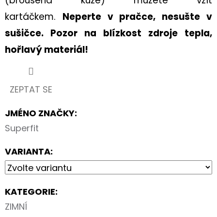
(broušená kůže) můžete vzít
kartáčkem.
Neperte v pračce, nesušte v
sušičce. Pozor na blízkost zdroje tepla,
hořlavý materiál!
ZEPTAT SE
JMÉNO ZNAČKY
:
Superfit
VARIANTA:
KATEGORIE
:
ZIMNÍ