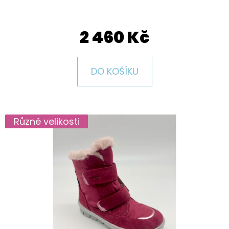
E
T
2 460 Kč
E
N
A
DO KOŠÍKU
J
Í
T
Různé velikosti
?
HLEDAT