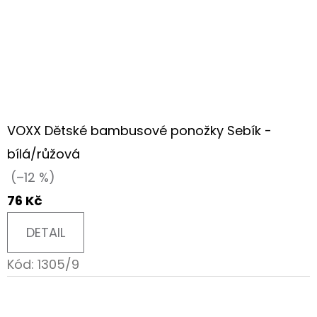
VOXX Dětské bambusové ponožky Sebík -
bílá/růžová
(–12 %)
76 Kč
DETAIL
Kód:
1305/9