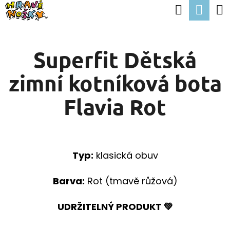
K
Hledat
Nák
Přejít
O
Zpět
Zpět
na
koší
Š
obsah
Superfit Dětská
Í
C
K
zimní kotníková bota
O
P
Flavia Rot
O
T
Ř
Typ:
klasická obuv
E
B
Barva:
Rot (tmavě růžová)
U
UDRŽITELNÝ PRODUKT 💚
J