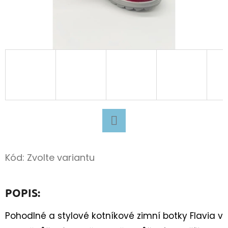
D
O
P
O
R
U
Č
U
J
Facebook
E
M
Kód:
Zvolte variantu
E
POPIS:
SUPERFIT
BARE
Pohodlné a stylové kotníkové zimní botky Flavia v
FIT