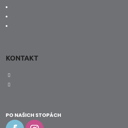
Vrácení, výměna a reklamace
Obchodní podmínky
Jak určit velikost botky
KONTAKT
info
@
hravenozky.cz
+420 773 868 932
PO NAŠICH STOPÁCH