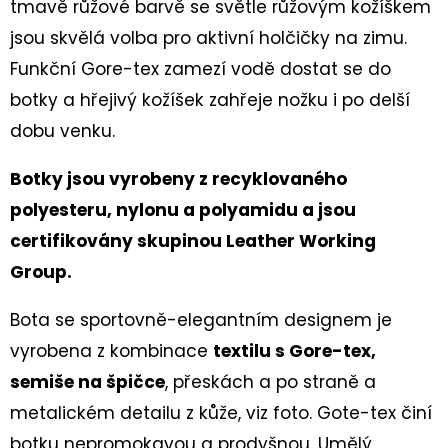
tmavě růžové barvě se světle růžovým kožíškem
DĚTSKÁ
CELOROČNÍ
jsou skvělá volba pro aktivní holčičky na zimu.
BOTA
TRACE
Funkční Gore-tex zamezí vodě dostat se do
1-
006042
botky a hřejivý kožíšek zahřeje nožku i po delší
ROT/ORANGE
dobu venku.
2
230
Kč
Botky jsou vyrobeny z recyklovaného
polyesteru,
nylonu a polyamidu a jsou
certifikovány skupinou Leather Working
Group.
Bota se sportovně-elegantním designem je
vyrobena z kombinace
textilu s Gore-tex,
semiše na špičce
, přeskách a po straně a
metalickém detailu z kůže, viz foto. Gote-tex činí
botku nepromokavou a prodyšnou. Umělý